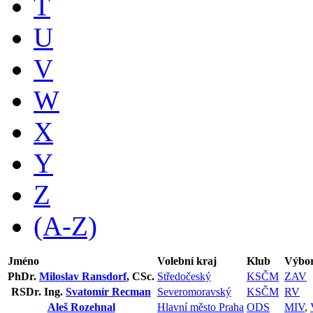
T
U
V
W
X
Y
Z
(A-Z)
Jméno
Volební kraj
Klub
Výbor
PhDr.
Miloslav Ransdorf
, CSc.
Středočeský
KSČM
ZAV
RSDr. Ing.
Svatomír Recman
Severomoravský
KSČM
RV
Aleš Rozehnal
Hlavní město Praha
ODS
MIV
,