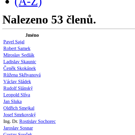
(A-Z)
Nalezeno 53 členů.
Jméno
Pavel Sajal
Robert Samek
Miroslav Sedlák
Ladislav Skaunic
Čeněk Skokánek
Růžena Skřivanová
Václav Sládek
Rudolf Slánský
Leopold Slíva
Jan Sluka
Oldřich Smejkal
Josef Smrkovský
Ing. Dr.
Rostislav Sochorec
Jaroslav Sosnar
Gustav Souček