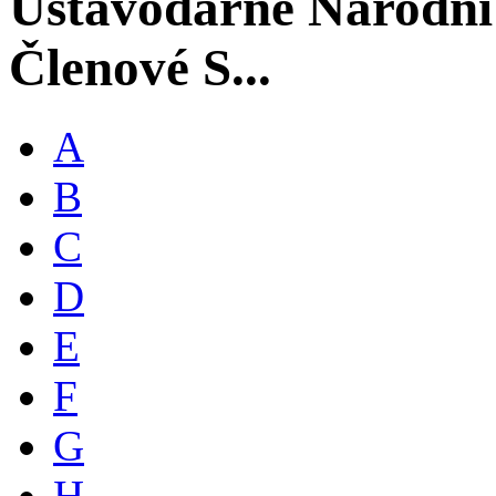
Ústavodárné Národní
Členové S...
A
B
C
D
E
F
G
H