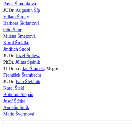
Pavla Šimonková
JUDr.
Augustin Šíp
Viliam Široký
Barbora Škrlantová
Otto Šling
Milena Šmejcová
Karol Šmidke
Jindřich Šnobl
JUDr.
Jozef Šoltész
PhDr.
Július Špánik
ThDr.h.c.
Jan Šrámek
, Msgre.
František Štambachr
JUDr.
Ivan Štefánik
Karel Štekl
Bohumil Štěpán
Josef Štětka
Andělín Šulík
Marie Švermová