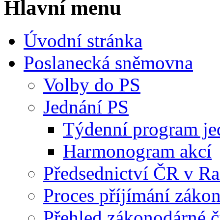
Hlavní menu
Úvodní stránka
Poslanecká sněmovna
Volby do PS
Jednání PS
Týdenní program je
Harmonogram akcí
Předsednictví ČR v R
Proces příjímání záko
Přehled zákonodárné č