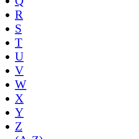
Q
R
S
T
U
V
W
X
Y
Z