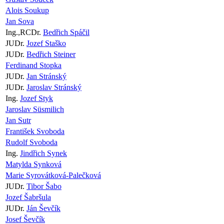
Alois Soukup
Jan Sova
Ing.,RCDr.
Bedřich Spáčil
JUDr.
Jozef Staško
JUDr.
Bedřich Steiner
Ferdinand Stopka
JUDr.
Jan Stránský
JUDr.
Jaroslav Stránský
Ing.
Jozef Styk
Jaroslav Süsmilich
Jan Sutr
František Svoboda
Rudolf Svoboda
Ing.
Jindřich Synek
Matylda Synková
Marie Syrovátková-Palečková
JUDr.
Tibor Šabo
Jozef Šabršula
JUDr.
Ján Ševčík
Josef Ševčík