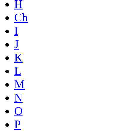
H
Ch
I
J
K
L
M
N
O
P