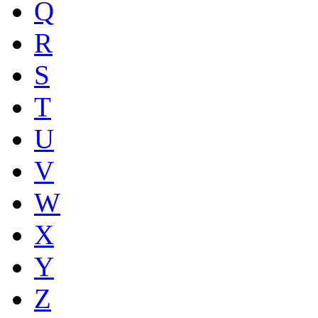
Q
R
S
T
U
V
W
X
Y
Z