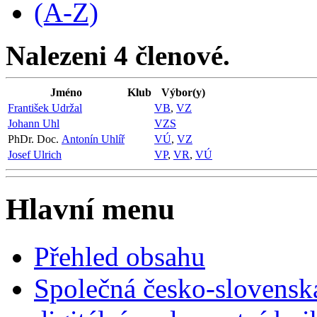
(A-Z)
Nalezeni 4 členové.
Jméno
Klub
Výbor(y)
František Udržal
VB
,
VZ
Johann Uhl
VZS
PhDr. Doc.
Antonín Uhlíř
VÚ
,
VZ
Josef Ulrich
VP
,
VR
,
VÚ
Hlavní menu
Přehled obsahu
Společná česko-slovensk