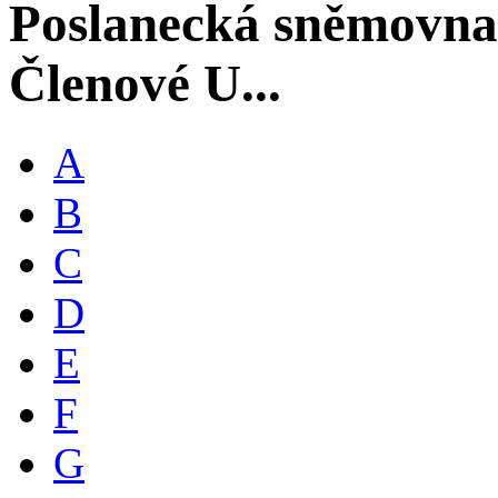
Poslanecká sněmovna
Členové U...
A
B
C
D
E
F
G