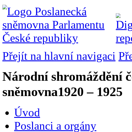
Přejít na hlavní navigaci
Př
Národní shromáždění č
sněmovna
1920 – 1925
Úvod
Poslanci a orgány