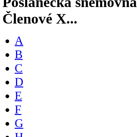
Poslanecká sněmovna
Členové X...
A
B
C
D
E
F
G
H