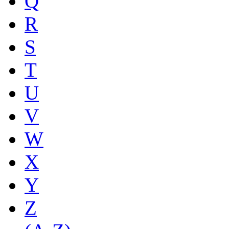
Q
R
S
T
U
V
W
X
Y
Z