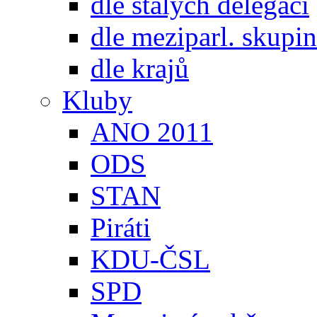
dle stálých delegací
dle meziparl. skupin
dle krajů
Kluby
ANO 2011
ODS
STAN
Piráti
KDU-ČSL
SPD