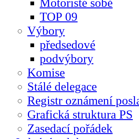
Motoristé sobě
TOP 09
Výbory
předsedové
podvýbory
Komise
Stálé delegace
Registr oznámení posl
Grafická struktura PS
Zasedací pořádek