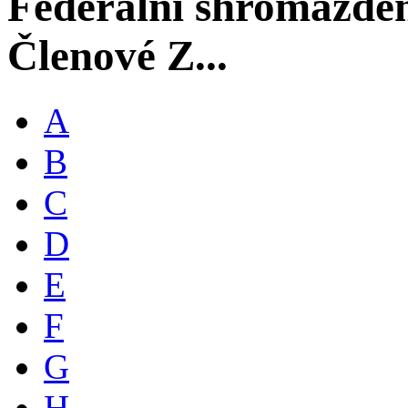
Federální shromáždě
Členové Z...
A
B
C
D
E
F
G
H