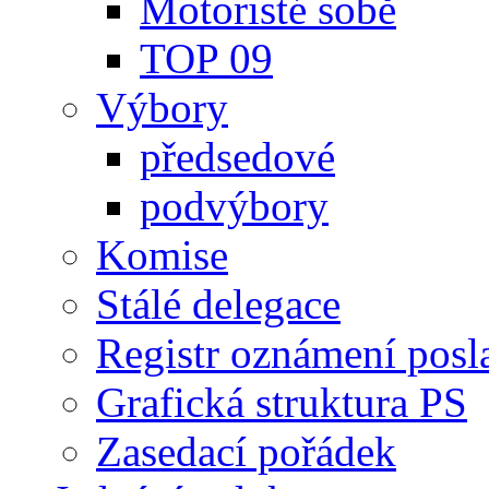
Motoristé sobě
TOP 09
Výbory
předsedové
podvýbory
Komise
Stálé delegace
Registr oznámení posl
Grafická struktura PS
Zasedací pořádek