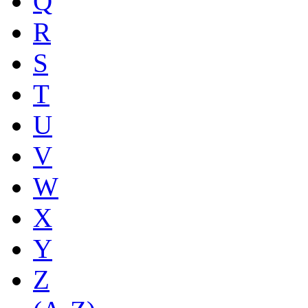
Q
R
S
T
U
V
W
X
Y
Z