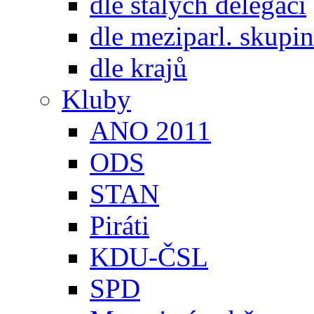
dle stálých delegací
dle meziparl. skupin
dle krajů
Kluby
ANO 2011
ODS
STAN
Piráti
KDU-ČSL
SPD