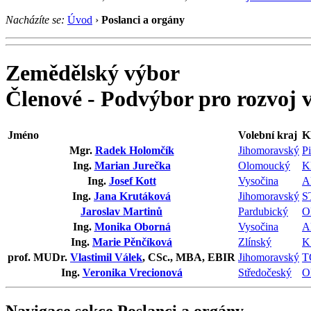
Nacházíte se:
Úvod
›
Poslanci a orgány
Zemědělský výbor
Členové - Podvýbor pro rozvoj 
Jméno
Volební kraj
K
Mgr.
Radek Holomčík
Jihomoravský
Pi
Ing.
Marian Jurečka
Olomoucký
K
Ing.
Josef Kott
Vysočina
A
Ing.
Jana Krutáková
Jihomoravský
S
Jaroslav Martinů
Pardubický
O
Ing.
Monika Oborná
Vysočina
A
Ing.
Marie Pěnčíková
Zlínský
K
prof. MUDr.
Vlastimil Válek
, CSc., MBA, EBIR
Jihomoravský
T
Ing.
Veronika Vrecionová
Středočeský
O
Navigace sekce
Poslanci a orgány