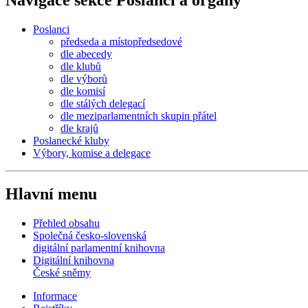
Poslanci
předseda a místopředsedové
dle abecedy
dle klubů
dle výborů
dle komisí
dle stálých delegací
dle meziparlamentních skupin přátel
dle krajů
Poslanecké kluby
Výbory, komise a delegace
Hlavní menu
Přehled obsahu
Společná česko-slovenská
digitální parlamentní knihovna
Digitální knihovna
České sněmy
Informace