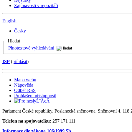
Rejstříky
Zajímavosti v repozitáři
English
Česky
Hledat
Plnotextové vyhledávání
ISP
(
příhlásit
)
Mapa webu
Nápověda
Odběr RSS
Prohlášení přístupnosti
Parlament České republiky, Poslanecká sněmovna, Sněmovní 4, 118 2
Telefon na spojovatelku:
257 171 111
Informace dle zákona 106/1999 Sb.