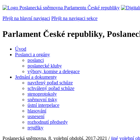
Přejít na hlavní navigaci
Přejít na navigaci sekce
Parlament České republiky, Poslane
Úvod
Poslanci a orgány
poslanci
poslanecké kluby
výbory, komise a delegace
Jednání a dokumenty
navržený pořad schůze
schválený pořad schůze
stenoprotokoly
sněmovní tisky
ústní interpelace
hlasování
usnesení
rozhodnutí předsedy
rejstříky
Poslanecká sněmovna, 8. volební období, 2017-2021 /
jiné volební o