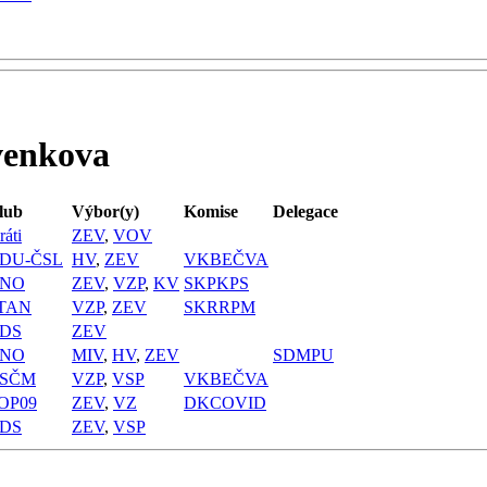
venkova
lub
Výbor(y)
Komise
Delegace
ráti
ZEV
,
VOV
DU-ČSL
HV
,
ZEV
VKBEČVA
NO
ZEV
,
VZP
,
KV
SKPKPS
TAN
VZP
,
ZEV
SKRRPM
DS
ZEV
NO
MIV
,
HV
,
ZEV
SDMPU
SČM
VZP
,
VSP
VKBEČVA
OP09
ZEV
,
VZ
DKCOVID
DS
ZEV
,
VSP