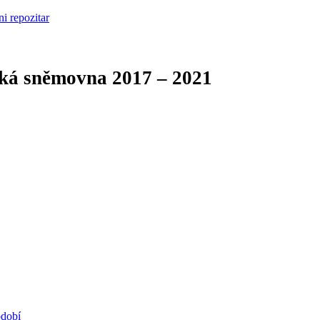
cká sněmovna
2017 – 2021
bdobí