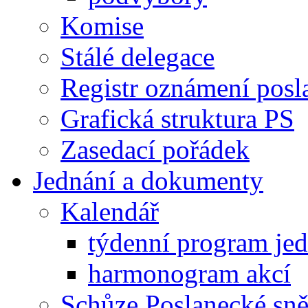
Komise
Stálé delegace
Registr oznámení posl
Grafická struktura PS
Zasedací pořádek
Jednání a dokumenty
Kalendář
týdenní program je
harmonogram akcí
Schůze Poslanecké s