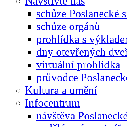
Navštivte nás
schůze Poslanecké
schůze orgánů
prohlídka s výklad
dny otevřených dveř
virtuální prohlídka
průvodce Poslanec
Kultura a umění
Infocentrum
návštěva Poslaneck