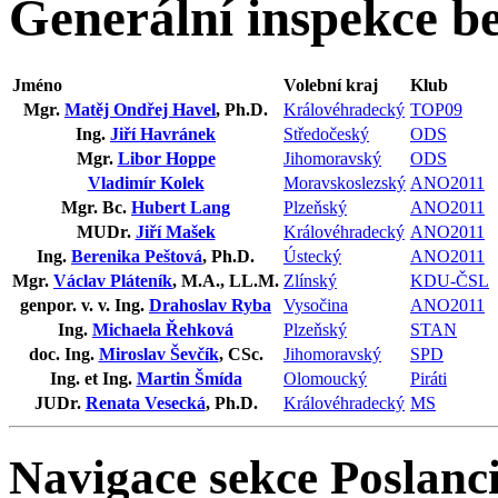
Generální inspekce b
Jméno
Volební kraj
Klub
Mgr.
Matěj Ondřej Havel
, Ph.D.
Královéhradecký
TOP09
Ing.
Jiří Havránek
Středočeský
ODS
Mgr.
Libor Hoppe
Jihomoravský
ODS
Vladimír Kolek
Moravskoslezský
ANO2011
Mgr. Bc.
Hubert Lang
Plzeňský
ANO2011
MUDr.
Jiří Mašek
Královéhradecký
ANO2011
Ing.
Berenika Peštová
, Ph.D.
Ústecký
ANO2011
Mgr.
Václav Pláteník
, M.A., LL.M.
Zlínský
KDU-ČSL
genpor. v. v. Ing.
Drahoslav Ryba
Vysočina
ANO2011
Ing.
Michaela Řehková
Plzeňský
STAN
doc. Ing.
Miroslav Ševčík
, CSc.
Jihomoravský
SPD
Ing. et Ing.
Martin Šmída
Olomoucký
Piráti
JUDr.
Renata Vesecká
, Ph.D.
Královéhradecký
MS
Navigace sekce
Poslanci