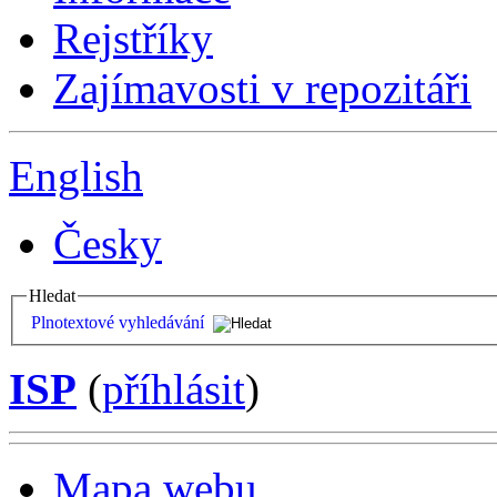
Rejstříky
Zajímavosti v repozitáři
English
Česky
Hledat
Plnotextové vyhledávání
ISP
(
příhlásit
)
Mapa webu