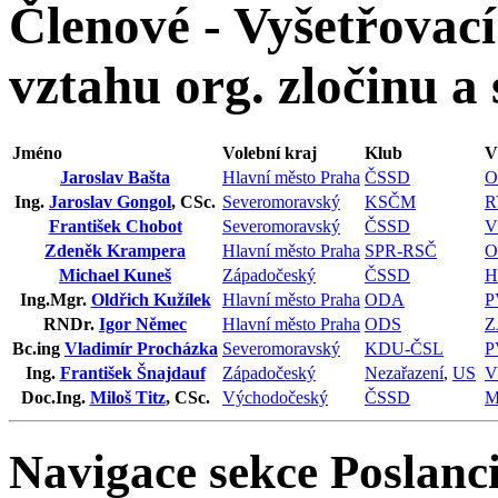
Členové - Vyšetřovací
vztahu org. zločinu a 
Jméno
Volební kraj
Klub
V
Jaroslav Bašta
Hlavní město Praha
ČSSD
O
Ing.
Jaroslav Gongol
, CSc.
Severomoravský
KSČM
R
František Chobot
Severomoravský
ČSSD
V
Zdeněk Krampera
Hlavní město Praha
SPR-RSČ
O
Michael Kuneš
Západočeský
ČSSD
H
Ing.Mgr.
Oldřich Kužílek
Hlavní město Praha
ODA
P
RNDr.
Igor Němec
Hlavní město Praha
ODS
Z
Bc.ing
Vladimír Procházka
Severomoravský
KDU-ČSL
P
Ing.
František Šnajdauf
Západočeský
Nezařazení
,
US
V
Doc.Ing.
Miloš Titz
, CSc.
Východočeský
ČSSD
M
Navigace sekce
Poslanci