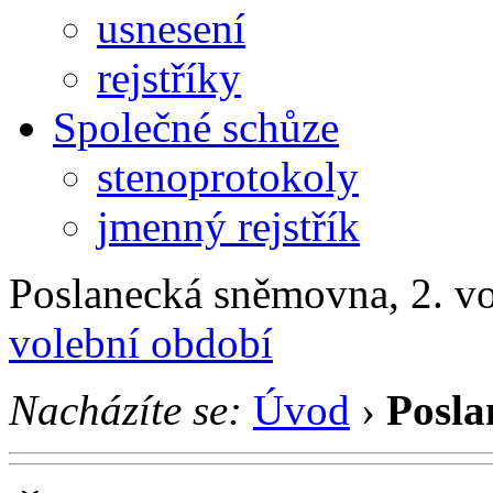
usnesení
rejstříky
Společné schůze
stenoprotokoly
jmenný rejstřík
Poslanecká sněmovna, 2. v
volební období
Nacházíte se:
Úvod
›
Posla