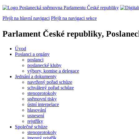
Přejít na hlavní navigaci
Přejít na navigaci sekce
Parlament České republiky, Poslane
Úvod
Poslanci a orgány
poslanci
poslanecké kluby
výbory, komise a delegace
Jednání a dokumenty
navržený pořad schůze
schválený pořad schůze
stenoprotokoly
sněmovní tisky
ústní interpelace
hlasování
usnesení
rejstříky
Společné schůze
stenoprotokoly
jmenný rejstřík