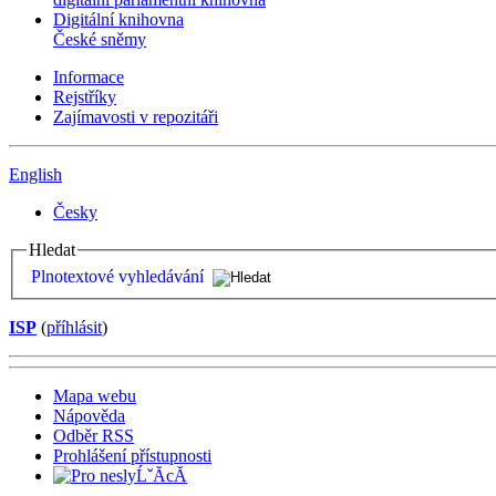
Digitální knihovna
České sněmy
Informace
Rejstříky
Zajímavosti v repozitáři
English
Česky
Hledat
Plnotextové vyhledávání
ISP
(
příhlásit
)
Mapa webu
Nápověda
Odběr RSS
Prohlášení přístupnosti