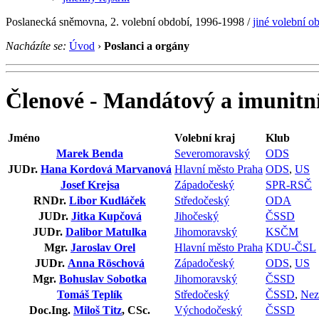
Poslanecká sněmovna, 2. volební období, 1996-1998 /
jiné volební o
Nacházíte se:
Úvod
›
Poslanci a orgány
Členové - Mandátový a imunitn
Jméno
Volební kraj
Klub
Marek Benda
Severomoravský
ODS
JUDr.
Hana Kordová Marvanová
Hlavní město Praha
ODS
,
US
Josef Krejsa
Západočeský
SPR-RSČ
RNDr.
Libor Kudláček
Středočeský
ODA
JUDr.
Jitka Kupčová
Jihočeský
ČSSD
JUDr.
Dalibor Matulka
Jihomoravský
KSČM
Mgr.
Jaroslav Orel
Hlavní město Praha
KDU-ČSL
JUDr.
Anna Röschová
Západočeský
ODS
,
US
Mgr.
Bohuslav Sobotka
Jihomoravský
ČSSD
Tomáš Teplík
Středočeský
ČSSD
,
Nez
Doc.Ing.
Miloš Titz
, CSc.
Východočeský
ČSSD