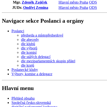
Mgr.
Zdeněk Zajíček
Hlavní město Praha
ODS
JUDr.
Ondřej Zemina
Hlavní město Praha
ODS
Navigace sekce
Poslanci a orgány
Poslanci
předseda a místopředsedové
dle abecedy
dle klubů
dle výborů
dle komisí
dle stálých delegací
dle meziparlamentních skupin přátel
dle krajů
Poslanecké kluby
Výbory, komise a delegace
Hlavní menu
Přehled obsahu
Společná česko-slovenská
digitální parlamentní knihovna