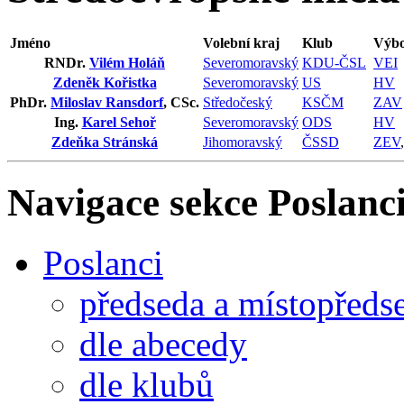
Jméno
Volební kraj
Klub
Výbo
RNDr.
Vilém Holáň
Severomoravský
KDU-ČSL
VEI
Zdeněk Kořistka
Severomoravský
US
HV
PhDr.
Miloslav Ransdorf
, CSc.
Středočeský
KSČM
ZAV
Ing.
Karel Sehoř
Severomoravský
ODS
HV
Zdeňka Stránská
Jihomoravský
ČSSD
ZEV
Navigace sekce
Poslanci
Poslanci
předseda a místopředs
dle abecedy
dle klubů