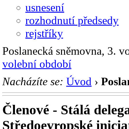
usnesení
rozhodnutí předsedy
rejstříky
Poslanecká sněmovna, 3. v
volební období
Nacházíte se:
Úvod
›
Posla
Členové - Stálá dele
Středoevropské inicia