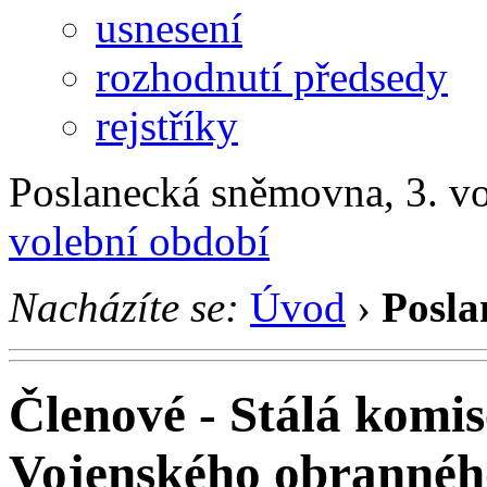
usnesení
rozhodnutí předsedy
rejstříky
Poslanecká sněmovna, 3. v
volební období
Nacházíte se:
Úvod
›
Posla
Členové - Stálá komis
Vojenského obrannéh