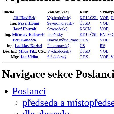
Jméno
Volební kraj
Klub
Výbor(y
Jiří Havlíček
Východočeský
KDU-ČSL
VOB
,
H
Ing.
Pavel Hönig
Severomoravský
ČSSD
VOB
Josef Houzák
Severočeský
KSČM
VOB
Ing.
Miroslav Kalousek
Jihočeský
KDU-ČSL
HV
,
VO
Petr Koháček
Hlavní město Praha
ODS
VOB
Ing.
Ladislav Korbel
Jihomoravský
US
RV
Doc.Ing.
Miloš Titz
, CSc.
Východočeský
ČSSD
VOB
Mgr.
Jan Vidím
Středočeský
ODS
VOB
,
V
Navigace sekce
Poslanci
Poslanci
předseda a místopředs
dle abecedy