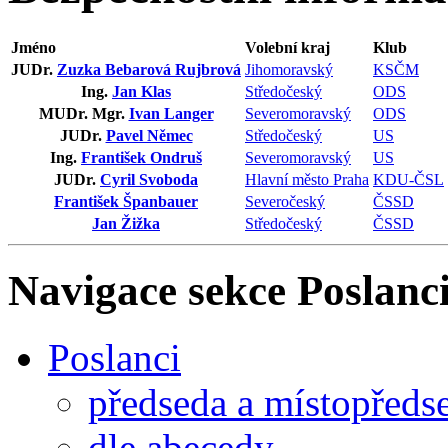
Jméno
Volební kraj
Klub
JUDr.
Zuzka Bebarová Rujbrová
Jihomoravský
KSČM
Ing.
Jan Klas
Středočeský
ODS
MUDr. Mgr.
Ivan Langer
Severomoravský
ODS
JUDr.
Pavel Němec
Středočeský
US
Ing.
František Ondruš
Severomoravský
US
JUDr.
Cyril Svoboda
Hlavní město Praha
KDU-ČSL
František Španbauer
Severočeský
ČSSD
Jan Žižka
Středočeský
ČSSD
Navigace sekce
Poslanci
Poslanci
předseda a místopředs
dle abecedy