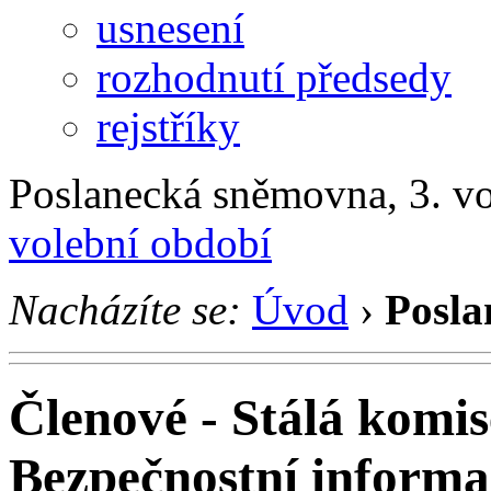
usnesení
rozhodnutí předsedy
rejstříky
Poslanecká sněmovna, 3. v
volební období
Nacházíte se:
Úvod
›
Posla
Členové - Stálá komis
Bezpečnostní informa