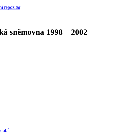
cká sněmovna
1998 – 2002
bdobí