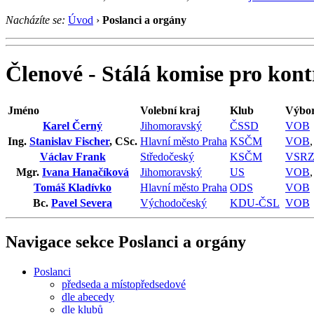
Nacházíte se:
Úvod
›
Poslanci a orgány
Členové - Stálá komise pro kont
Jméno
Volební kraj
Klub
Výbor
Karel Černý
Jihomoravský
ČSSD
VOB
Ing.
Stanislav Fischer
, CSc.
Hlavní město Praha
KSČM
VOB
Václav Frank
Středočeský
KSČM
VSRZ
Mgr.
Ivana Hanačíková
Jihomoravský
US
VOB
Tomáš Kladívko
Hlavní město Praha
ODS
VOB
Bc.
Pavel Severa
Východočeský
KDU-ČSL
VOB
Navigace sekce
Poslanci a orgány
Poslanci
předseda a místopředsedové
dle abecedy
dle klubů