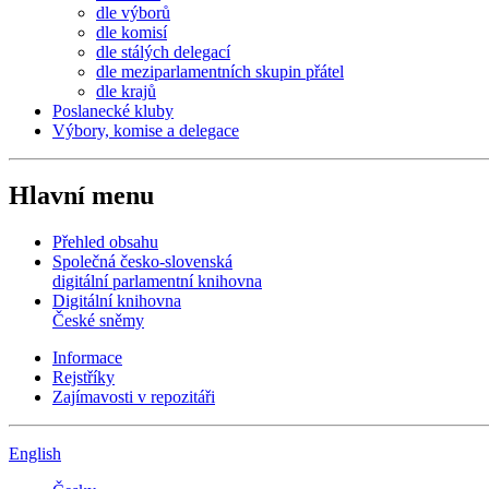
dle výborů
dle komisí
dle stálých delegací
dle meziparlamentních skupin přátel
dle krajů
Poslanecké kluby
Výbory, komise a delegace
Hlavní menu
Přehled obsahu
Společná česko-slovenská
digitální parlamentní knihovna
Digitální knihovna
České sněmy
Informace
Rejstříky
Zajímavosti v repozitáři
English