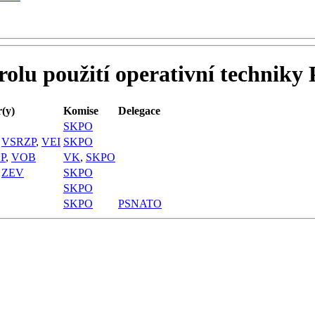
rolu použití operativní techniky 
(y)
Komise
Delegace
SKPO
,
VSRZP
,
VEI
SKPO
P
,
VOB
VK
,
SKPO
,
ZEV
SKPO
SKPO
SKPO
PSNATO