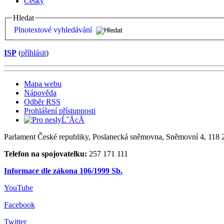
Česky
Hledat
Plnotextové vyhledávání
ISP
(
příhlásit
)
Mapa webu
Nápověda
Odběr RSS
Prohlášení přístupnosti
Parlament České republiky, Poslanecká sněmovna, Sněmovní 4, 118 2
Telefon na spojovatelku:
257 171 111
Informace dle zákona 106/1999 Sb.
YouTube
Facebook
Twitter