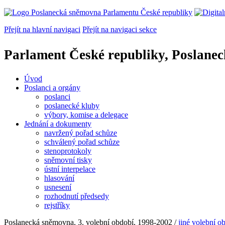
Přejít na hlavní navigaci
Přejít na navigaci sekce
Parlament České republiky, Poslane
Úvod
Poslanci a orgány
poslanci
poslanecké kluby
výbory, komise a delegace
Jednání a dokumenty
navržený pořad schůze
schválený pořad schůze
stenoprotokoly
sněmovní tisky
ústní interpelace
hlasování
usnesení
rozhodnutí předsedy
rejstříky
Poslanecká sněmovna, 3. volební období, 1998-2002 /
jiné volební o