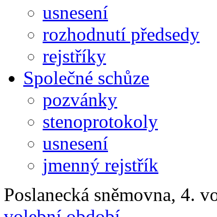
usnesení
rozhodnutí předsedy
rejstříky
Společné schůze
pozvánky
stenoprotokoly
usnesení
jmenný rejstřík
Poslanecká sněmovna, 4. v
volební období