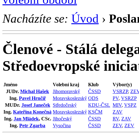
Nacházíte se:
Úvod
›
Posla
Členové - Stálá dele
Středoevropské inicia
Jméno
Volební kraj
Klub
Výbor(y)
JUDr.
Michal Hašek
Jihomoravský
ČSSD
VSRZP
,
ZE
Ing.
Pavel Hrnčíř
Moravskoslezský
ODS
PV
,
VSRZP
MUDr.
Josef Janeček
Středočeský
KDU-ČSL
MIV
,
VSPZ
Ing.
Kateřina Konečná
Moravskoslezský
KSČM
ZAV
Ing.
Jan Mládek
, CSc.
Jihočeský
ČSSD
RV
,
ZAV
Ing.
Petr Zgarba
Vysočina
ČSSD
ZEV
,
ZEV