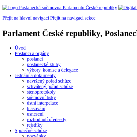
Přejít na hlavní navigaci
Přejít na navigaci sekce
Parlament České republiky, Poslane
Úvod
Poslanci a orgány
poslanci
poslanecké kluby
výbory, komise a delegace
Jednání a dokumenty
navržený pořad schůze
schválený pořad schůze
stenoprotokoly
sněmovní tisky
ústní interpelace
hlasování
usnesení
rozhodnutí předsedy
rejstříky
Společné schůze
pozvánky