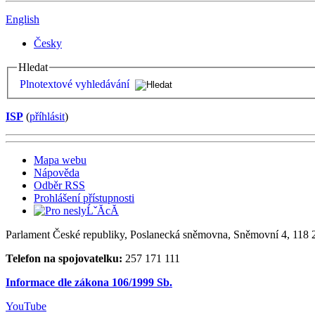
English
Česky
Hledat
Plnotextové vyhledávání
ISP
(
příhlásit
)
Mapa webu
Nápověda
Odběr RSS
Prohlášení přístupnosti
Parlament České republiky, Poslanecká sněmovna, Sněmovní 4, 118 2
Telefon na spojovatelku:
257 171 111
Informace dle zákona 106/1999 Sb.
YouTube