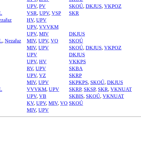
UPV
,
PV
SKOÚ
,
DKJUS
,
VKPOZ
L
VSR
,
UPV
,
VSP
SKR
zařaz
HV
,
UPV
UPV
,
VVVKM
UPV
,
MIV
DKJUS
L
,
Nezařaz
MIV
,
UPV
,
VO
SKOÚ
MIV
,
UPV
SKOÚ
,
DKJUS
,
VKPOZ
UPV
DKJUS
UPV
,
HV
VKKPS
RV
,
UPV
SKBA
UPV
,
VZ
SKRP
MIV
,
UPV
SKPKPS
,
SKOÚ
,
DKJUS
L
VVVKM
,
UPV
SKRP
,
SKSP
,
SKR
,
VKNUAT
UPV
,
VB
SKBIS
,
SKOÚ
,
VKNUAT
KV
,
UPV
,
MIV
,
VO
SKOÚ
MIV
,
UPV