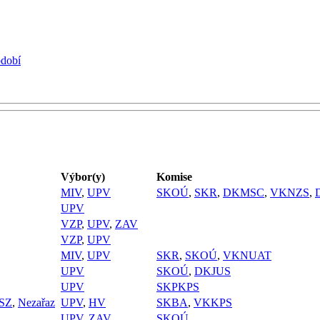
bdobí
Výbor(y)
Komise
MIV
,
UPV
SKOÚ
,
SKR
,
DKMSC
,
VKNZS
,
UPV
VZP
,
UPV
,
ZAV
VZP
,
UPV
MIV
,
UPV
SKR
,
SKOÚ
,
VKNUAT
UPV
SKOÚ
,
DKJUS
UPV
SKPKPS
SZ
,
Nezařaz
UPV
,
HV
SKBA
,
VKKPS
UPV
,
ZAV
SKOÚ