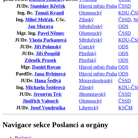
JUDr.
Stanislav Křeček
Hlavní město Praha
ČSSD
Ing. Bc.
Tomáš Kvapil
Olomoucký
KDU-ČS
Ing.
Miloš Melčák
, CSc.
Zlínský
ČSSD
,
Ne
Jan Morava
Středočeský
ODS
Mgr. Ing.
Pavel Němec
Olomoucký
ČSSD
JUDr.
Vlasta Parkanová
Středočeský
KDU-ČS
JUDr.
Jiří Polanský
Ústecký
ODS
JUDr.
Jiří Pospíšil
Plzeňský
ODS
Zdeněk Prosek
Plzeňský
ODS
Mgr.
Daniel Rovan
Hlavní město Praha
ODS
PaedDr.
Jana Rybínová
Hlavní město Praha
ODS
JUDr.
Hana Šedivá
Moravskoslezský
ČSSD
Ing.
Michaela Šojdrová
Zlínský
KDU-ČS
JUDr.
Jeroným Tejc
Jihomoravský
ČSSD
Jindřich Valouch
Olomoucký
ČSSD
JUDr.
Josef Vondruška
Liberecký
KSČM
Navigace sekce
Poslanci a orgány
Poslanci