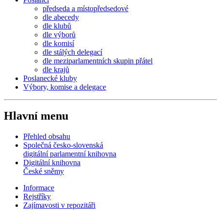
předseda a místopředsedové
dle abecedy
dle klubů
dle výborů
dle komisí
dle stálých delegací
dle meziparlamentních skupin přátel
dle krajů
Poslanecké kluby
Výbory, komise a delegace
Hlavní menu
Přehled obsahu
Společná česko-slovenská
digitální parlamentní knihovna
Digitální knihovna
České sněmy
Informace
Rejstříky
Zajímavosti v repozitáři