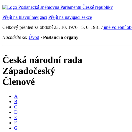
Přejít na hlavní navigaci
Přejít na navigaci sekce
Celkový přehled za období 23. 10. 1976 - 5. 6. 1981 /
jiné volební o
Nacházíte se:
Úvod
›
Poslanci a orgány
Česká národní rada
Západočeský
Členové
A
B
C
D
E
F
G