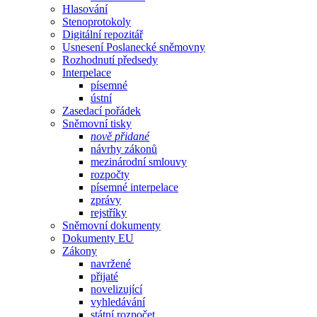
Hlasování
Stenoprotokoly
Digitální repozitář
Usnesení Poslanecké sněmovny
Rozhodnutí předsedy
Interpelace
písemné
ústní
Zasedací pořádek
Sněmovní tisky
nově přidané
návrhy zákonů
mezinárodní smlouvy
rozpočty
písemné interpelace
zprávy
rejstříky
Sněmovní dokumenty
Dokumenty EU
Zákony
navržené
přijaté
novelizující
vyhledávání
státní rozpočet