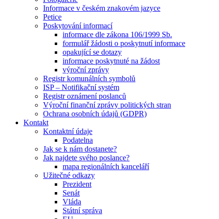
Informace v českém znakovém jazyce
Petice
Poskytování informací
informace dle zákona 106/1999 Sb.
formulář žádosti o poskytnutí informace
opakující se dotazy
informace poskytnuté na žádost
výroční zprávy
Registr komunálních symbolů
ISP – Notifikační systém
Registr oznámení poslanců
Výroční finanční zprávy politických stran
Ochrana osobních údajů (GDPR)
Kontakt
Kontaktní údaje
Podatelna
Jak se k nám dostanete?
Jak najdete svého poslance?
mapa regionálních kanceláří
Užitečné odkazy
Prezident
Senát
Vláda
Státní správa