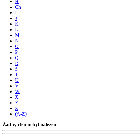
H
Ch
I
J
K
L
M
N
O
P
Q
R
S
T
U
V
W
X
Y
Z
(A-Z)
Žádný člen nebyl nalezen.