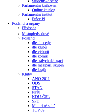
Studentské stáže
Parlamentní knihovna
Online katalog
Parlamentní institut
Práce PI
Poslanci a orgány
Předseda
Místopředsedové
Poslanci
dle abecedy
dle klubů
dle výborů
dle komisí
dle stálých delegací
dle meziparl. skupin
dle krajů
Kluby
ANO 2011
ODS
STAN
Piráti
KDU-ČSL
SPD
Motoristé sobě
TOP 09