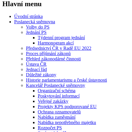
Hlavní menu
Úvodní stránka
Poslanecká sněmovna
Volby do PS
Jednání PS
Týdenní program jednání
Harmonogram akcí
Předsednictví ČR v Radě EU 2022
Proces příjímání zákonů
Přehled zákonodárné činnosti
Ústava ČR
Jednací řád
Důležité zákony
Historie parlamentarismu a české ústavnosti
Kancelář Poslanecké sněmovny
Organizační schéma
Poskytování informací
Veřejné zakázky
Projekty KPS podporované EU
Ochrana oznamovatelů
Nabídka zaměstnání
Nabídka nepotřebného majetku
Rozpočet PS