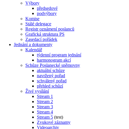
Výbory
předsedové
podvýbory
Komise
Stálé delegace
Registr oznámení poslanců
Grafická struktura PS
Zasedací pořádek
Jednání a dokumenty
Kalendář
týdenní program jednání
harmonogram akcí
Schůze Poslanecké sněmovny
aktuální schůze
navržený pořad
schválený pořad
přehled schůzí
Živé vysílání
Stream 1
Stream 2
Stream 3
Stream 4
Stream 5
(test)
Zvukové záznamy
Videoarchiv