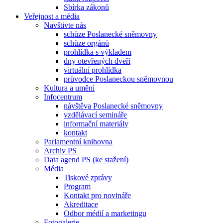
Sbírka zákonů
Veřejnost a média
Navštivte nás
schůze Poslanecké sněmovny
schůze orgánů
prohlídka s výkladem
dny otevřených dveří
virtuální prohlídka
průvodce Poslaneckou sněmovnou
Kultura a umění
Infocentrum
návštěva Poslanecké sněmovny
vzdělávací semináře
informační materiály
kontakt
Parlamentní knihovna
Archiv PS
Data agend PS (ke stažení)
Média
Tiskové zprávy
Program
Kontakt pro novináře
Akreditace
Odbor médií a marketingu
Fotogalerie