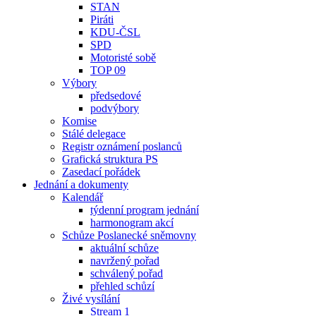
STAN
Piráti
KDU-ČSL
SPD
Motoristé sobě
TOP 09
Výbory
předsedové
podvýbory
Komise
Stálé delegace
Registr oznámení poslanců
Grafická struktura PS
Zasedací pořádek
Jednání a dokumenty
Kalendář
týdenní program jednání
harmonogram akcí
Schůze Poslanecké sněmovny
aktuální schůze
navržený pořad
schválený pořad
přehled schůzí
Živé vysílání
Stream 1