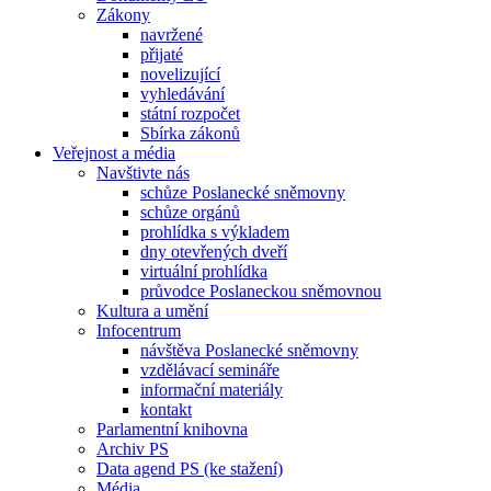
Zákony
navržené
přijaté
novelizující
vyhledávání
státní rozpočet
Sbírka zákonů
Veřejnost a média
Navštivte nás
schůze Poslanecké sněmovny
schůze orgánů
prohlídka s výkladem
dny otevřených dveří
virtuální prohlídka
průvodce Poslaneckou sněmovnou
Kultura a umění
Infocentrum
návštěva Poslanecké sněmovny
vzdělávací semináře
informační materiály
kontakt
Parlamentní knihovna
Archiv PS
Data agend PS (ke stažení)
Média