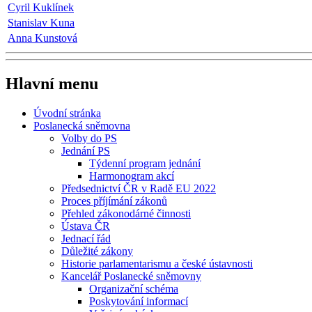
Cyril Kuklínek
Stanislav Kuna
Anna Kunstová
Hlavní menu
Úvodní stránka
Poslanecká sněmovna
Volby do PS
Jednání PS
Týdenní program jednání
Harmonogram akcí
Předsednictví ČR v Radě EU 2022
Proces příjímání zákonů
Přehled zákonodárné činnosti
Ústava ČR
Jednací řád
Důležité zákony
Historie parlamentarismu a české ústavnosti
Kancelář Poslanecké sněmovny
Organizační schéma
Poskytování informací