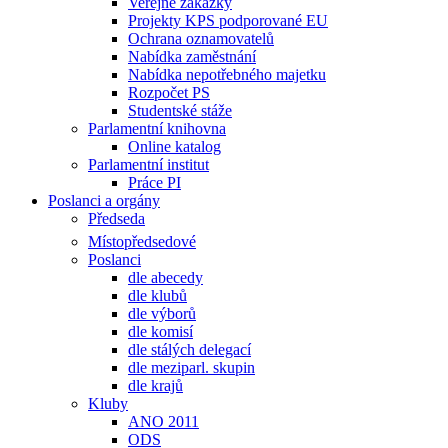
Veřejné zakázky
Projekty KPS podporované EU
Ochrana oznamovatelů
Nabídka zaměstnání
Nabídka nepotřebného majetku
Rozpočet PS
Studentské stáže
Parlamentní knihovna
Online katalog
Parlamentní institut
Práce PI
Poslanci a orgány
Předseda
Místopředsedové
Poslanci
dle abecedy
dle klubů
dle výborů
dle komisí
dle stálých delegací
dle meziparl. skupin
dle krajů
Kluby
ANO 2011
ODS