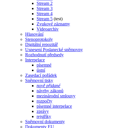
Stream 2
Stream 3
Stream 4
Stream 5
(test)
Zvukové záznamy
Videoarchiv
Hlasování
Stenoprotokoly
Digitální repozitář
Usnesení Poslanecké sněmovny
Rozhodnutí předsedy
Interpelace
písemné
ústní
Zasedací pořádek
Sněmovní tisky
nově přidané
návrhy zákonů
mezinárodní smlouvy
rozpočty
písemné interpelace
zprávy
rejstříky
Sněmovní dokumenty
Dokumenty EU