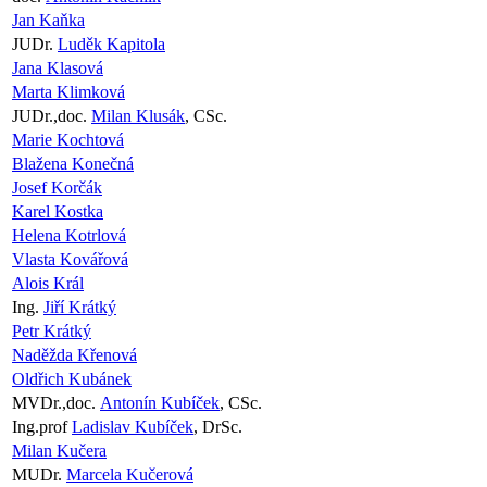
Jan Kaňka
JUDr.
Luděk Kapitola
Jana Klasová
Marta Klimková
JUDr.,doc.
Milan Klusák
, CSc.
Marie Kochtová
Blažena Konečná
Josef Korčák
Karel Kostka
Helena Kotrlová
Vlasta Kovářová
Alois Král
Ing.
Jiří Krátký
Petr Krátký
Naděžda Křenová
Oldřich Kubánek
MVDr.,doc.
Antonín Kubíček
, CSc.
Ing.prof
Ladislav Kubíček
, DrSc.
Milan Kučera
MUDr.
Marcela Kučerová