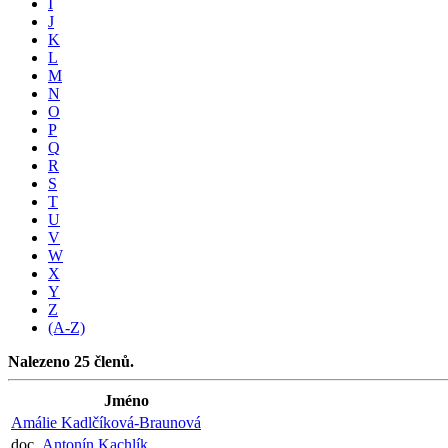
I
J
K
L
M
N
O
P
Q
R
S
T
U
V
W
X
Y
Z
(A-Z)
Nalezeno 25 členů.
Jméno
Amálie Kadlčíková-Braunová
doc.
Antonín Kachlík