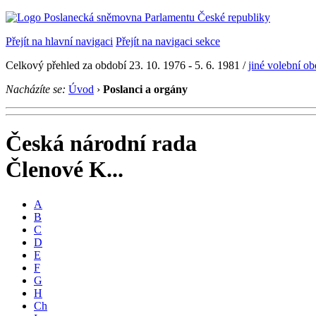
Přejít na hlavní navigaci
Přejít na navigaci sekce
Celkový přehled za období 23. 10. 1976 - 5. 6. 1981 /
jiné volební o
Nacházíte se:
Úvod
›
Poslanci a orgány
Česká národní rada
Členové K...
A
B
C
D
E
F
G
H
Ch