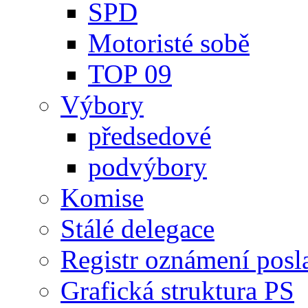
SPD
Motoristé sobě
TOP 09
Výbory
předsedové
podvýbory
Komise
Stálé delegace
Registr oznámení posl
Grafická struktura PS