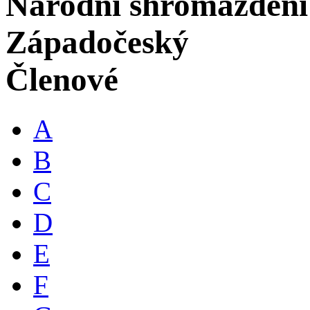
Národní shromáždění
Západočeský
Členové
A
B
C
D
E
F