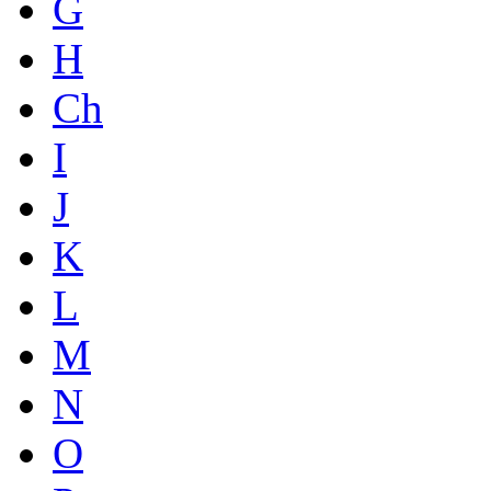
G
H
Ch
I
J
K
L
M
N
O