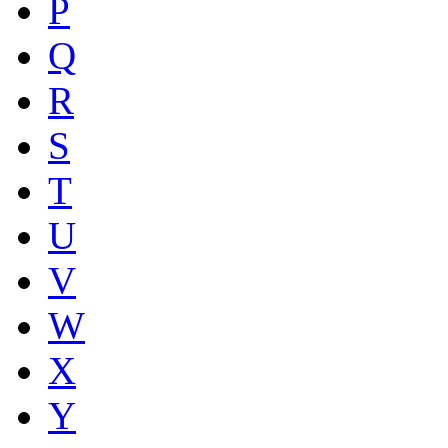
P
Q
R
S
T
U
V
W
X
Y