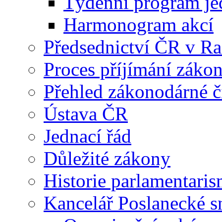
Týdenní program je
Harmonogram akcí
Předsednictví ČR v R
Proces příjímání záko
Přehled zákonodárné č
Ústava ČR
Jednací řád
Důležité zákony
Historie parlamentaris
Kancelář Poslanecké 