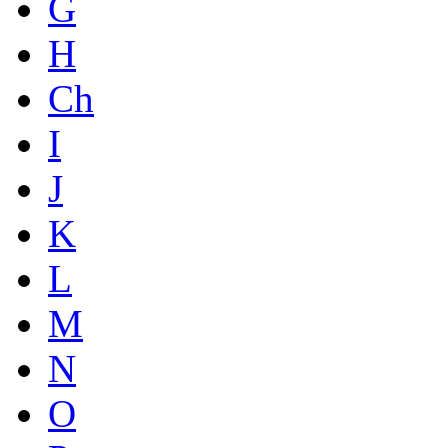
G
H
Ch
I
J
K
L
M
N
O