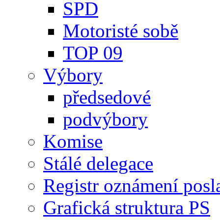
SPD
Motoristé sobě
TOP 09
Výbory
předsedové
podvýbory
Komise
Stálé delegace
Registr oznámení posl
Grafická struktura PS