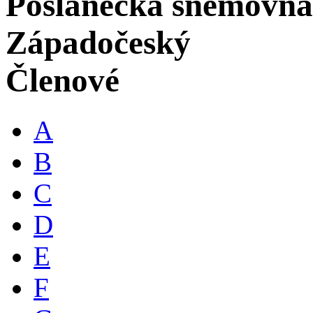
Poslanecká sněmovna
Západočeský
Členové
A
B
C
D
E
F