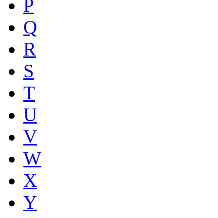
P
Q
R
S
T
U
V
W
X
Y