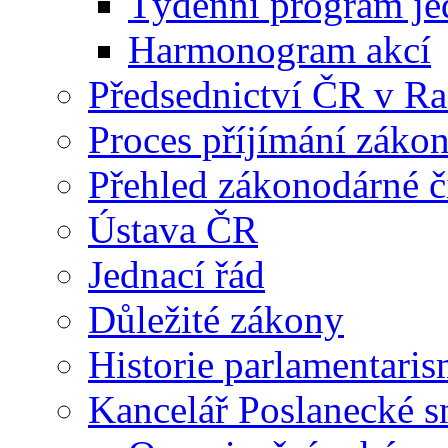
Týdenní program je
Harmonogram akcí
Předsednictví ČR v R
Proces příjímání záko
Přehled zákonodárné č
Ústava ČR
Jednací řád
Důležité zákony
Historie parlamentaris
Kancelář Poslanecké 