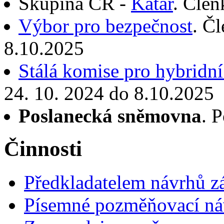
Skupina ČR -
Katar
. Člen
Výbor pro bezpečnost
. Č
8.10.2025
Stálá komise pro hybridní
24. 10. 2024 do 8.10.2025
Poslanecká sněmovna
. 
Činnosti
Předkladatelem návrhů 
Písemné pozměňovací ná