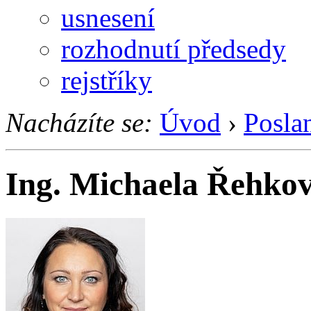
usnesení
rozhodnutí předsedy
rejstříky
Nacházíte se:
Úvod
›
Posla
Ing. Michaela Řehko