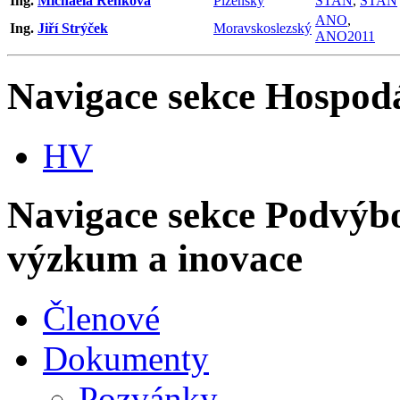
Ing.
Michaela Řehková
Plzeňský
STAN
,
STAN
ANO
,
Ing.
Jiří Strýček
Moravskoslezský
ANO2011
Navigace sekce
Hospodá
HV
Navigace sekce
Podvýbor
výzkum a inovace
Členové
Dokumenty
Pozvánky