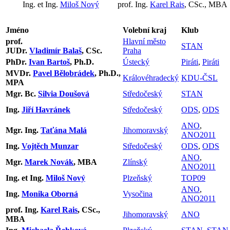
Ing. et Ing.
Miloš Nový
prof. Ing.
Karel Rais
, CSc., MBA
Jméno
Volební kraj
Klub
prof.
Hlavní město
STAN
JUDr.
Vladimír Balaš
, CSc.
Praha
PhDr.
Ivan Bartoš
, Ph.D.
Ústecký
Piráti
,
Piráti
MVDr.
Pavel Bělobrádek
, Ph.D.,
Královéhradecký
KDU-ČSL
MPA
Mgr. Bc.
Silvia Doušová
Středočeský
STAN
Ing.
Jiří Havránek
Středočeský
ODS
,
ODS
ANO
,
Mgr. Ing.
Taťána Malá
Jihomoravský
ANO2011
Ing.
Vojtěch Munzar
Středočeský
ODS
,
ODS
ANO
,
Mgr.
Marek Novák
, MBA
Zlínský
ANO2011
Ing. et Ing.
Miloš Nový
Plzeňský
TOP09
ANO
,
Ing.
Monika Oborná
Vysočina
ANO2011
prof. Ing.
Karel Rais
, CSc.,
Jihomoravský
ANO
MBA