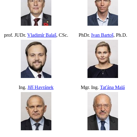
prof. JUDr.
Vladimír Balaš
, CSc.
PhDr.
Ivan Bartoš
, Ph.D.
Ing.
Jiří Havránek
Mgr. Ing.
Taťána Malá