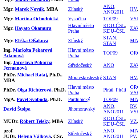
ANO
,
Mgr.
Marek Novák
, MBA
Zlínský
HV
ANO2011
Mgr.
Martina Ochodnická
Vysočina
TOP09
VS
Hlavní město
KDU-ČSL
,
Mgr.
Hayato Okamura
ZA
Praha
KDU-ČSL
STAN
,
Mgr.
Eliška Olšáková
Zlínský
MI
STAN
Ing.
Markéta Pekarová
Hlavní město
TOP09
OR
Adamová
Praha
Ing.
Jaroslava Pokorná
Středočeský
ANO
ZA
Jermanová
PhDr.
Michael Rataj
, Ph.D.,
Moravskoslezský
STAN
HV
MBA
Hlavní město
OR
PhDr.
Olga Richterová
, Ph.D.
Piráti
,
Piráti
Praha
VS
MgA.
Pavel Svoboda
, Ph.D.
Pardubický
TOP09
MI
ANO
,
RV
David Štolpa
Jihomoravský
ANO2011
VS
KDU-ČSL
,
MUDr.
Róbert Teleky
, MBA
Zlínský
VZ
KDU-ČSL
prof.
ANO
,
MI
Středočeský
JUDr.
Helena Válková
, CSc.
ANO2011
PV