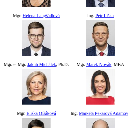
Mgr.
Helena Langšádlová
Ing.
Petr Liška
Mgr. et Mgr.
Jakub Michálek
, Ph.D.
Mgr.
Marek Novák
, MBA
Mgr.
Eliška Olšáková
Ing.
Markéta Pekarová Adamo