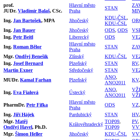
prof.
Hlavní město
ZA
STAN
JUDr.
Vladimír Balaš
, CSc.
Praha
MI
KDU-ČSL
,
Ing.
Jan Bartošek
, MPA
Jihočeský
OR
KDU-ČSL
Ing.
Jan Bauer
Jihočeský
ODS
,
ODS
VS
Ing.
Petr Beitl
Liberecký
ODS
VE
Hlavní město
Ing.
Roman Bělor
STAN
ZA
Praha
Mgr.
Ondřej Benešík
Zlínský
KDU-ČSL
VE
Ing.
Josef Bernard
Plzeňský
STAN
RV
Martin Exner
Středočeský
STAN
VE
ANO
,
MUDr.
Kamal Farhan
Plzeňský
KV
ANO2011
ANO
,
VŽ
Ing.
Eva Fialová
Ústecký
ANO2011
VŽ
Hlavní město
PharmDr.
Petr Fifka
ODS
VZ
Praha
Ing.
Jiří Hájek
Pardubický
STAN
HV
Mgr.
Matěj
TOP09
,
PV
Královéhradecký
Ondřej Havel
, Ph.D.
TOP09
VV
Mgr.
Šimon Heller
Jihočeský
KDU-ČSL
VV