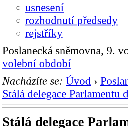
usnesení
rozhodnutí předsedy
rejstříky
Poslanecká sněmovna, 9. v
volební období
Nacházíte se:
Úvod
›
Posla
Stálá delegace Parlamentu 
Stálá delegace Parla