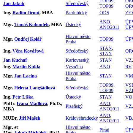
TOP09
,
OR
Jan Jakob
Středočeský
TOP09
OR
Ing.
Radim Jirout
, MBA
Pardubický
ODS
ZE
ANO
,
ÚP
Mgr.
Tomáš Kohoutek
, MBA
Ústecký
ANO2011
ÚP
Hlavní město
Mgr.
Ondřej Kolář
TOP09
ÚP
Praha
STAN
,
Ing.
Věra Kovářová
Středočeský
OR
STAN
Jan Kuchař
Karlovarský
STAN
VZ
Ing.
Martin Kukla
Vysočina
ANO
RV
Hlavní město
Mgr.
Jan Lacina
STAN
VM
Praha
TOP09
,
VS
Mgr.
Helena Langšádlová
Středočeský
TOP09
VŽ
Ing.
Petr Liška
Ústecký
STAN
VO
PhDr.
Ivana Mádlová
, Ph.D.,
ANO
,
Plzeňský
VZ
MBA
ANO2011
ANO
,
MUDr.
Jiří Mašek
Královéhradecký
VB
ANO2011
Mgr. et
Hlavní město
Piráti
ÚP
Mgr.
Jakub Michálek
, Ph.D.
Praha