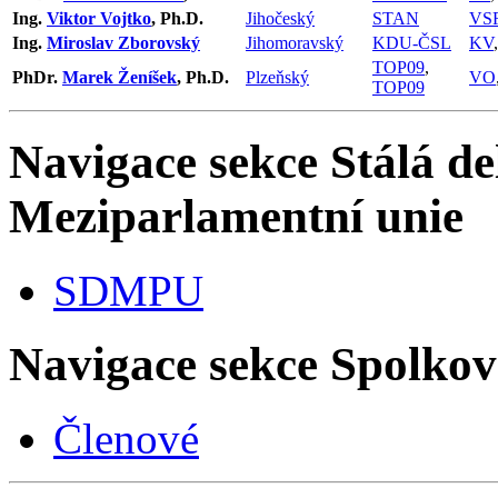
Ing.
Viktor Vojtko
, Ph.D.
Jihočeský
STAN
VS
Ing.
Miroslav Zborovský
Jihomoravský
KDU-ČSL
KV
TOP09
,
PhDr.
Marek Ženíšek
, Ph.D.
Plzeňský
VO
TOP09
Navigace sekce
Stálá de
Meziparlamentní unie
SDMPU
Navigace sekce
Spolkov
Členové