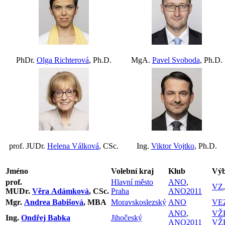
PhDr.
Olga Richterová
, Ph.D.
MgA.
Pavel Svoboda
, Ph.D.
prof. JUDr.
Helena Válková
, CSc.
Ing.
Viktor Vojtko
, Ph.D.
Jméno
Volební kraj
Klub
Výb
prof.
Hlavní město
ANO
,
VZ
MUDr.
Věra Adámková
, CSc.
Praha
ANO2011
Mgr.
Andrea Babišová
, MBA
Moravskoslezský
ANO
VE
ANO
,
VŽ
Ing.
Ondřej Babka
Jihočeský
ANO2011
VŽ