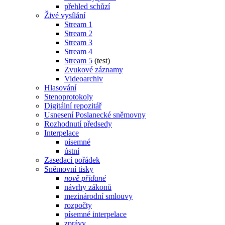
přehled schůzí
Živé vysílání
Stream 1
Stream 2
Stream 3
Stream 4
Stream 5
(test)
Zvukové záznamy
Videoarchiv
Hlasování
Stenoprotokoly
Digitální repozitář
Usnesení Poslanecké sněmovny
Rozhodnutí předsedy
Interpelace
písemné
ústní
Zasedací pořádek
Sněmovní tisky
nově přidané
návrhy zákonů
mezinárodní smlouvy
rozpočty
písemné interpelace
zprávy