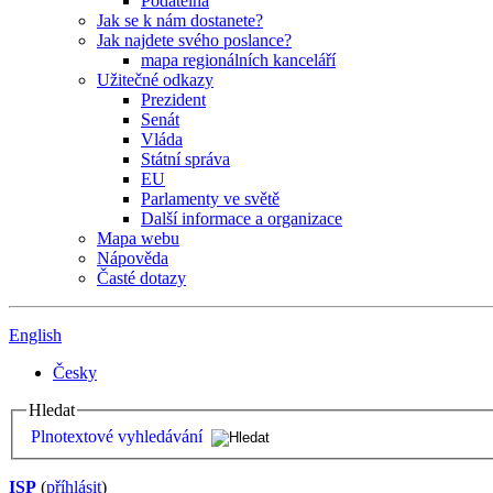
Podatelna
Jak se k nám dostanete?
Jak najdete svého poslance?
mapa regionálních kanceláří
Užitečné odkazy
Prezident
Senát
Vláda
Státní správa
EU
Parlamenty ve světě
Další informace a organizace
Mapa webu
Nápověda
Časté dotazy
English
Česky
Hledat
Plnotextové vyhledávání
ISP
(
příhlásit
)