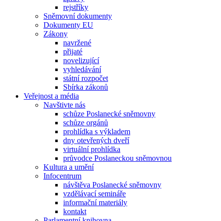
rejstříky
Sněmovní dokumenty
Dokumenty EU
Zákony
navržené
přijaté
novelizující
vyhledávání
státní rozpočet
Sbírka zákonů
Veřejnost a média
Navštivte nás
schůze Poslanecké sněmovny
schůze orgánů
prohlídka s výkladem
dny otevřených dveří
virtuální prohlídka
průvodce Poslaneckou sněmovnou
Kultura a umění
Infocentrum
návštěva Poslanecké sněmovny
vzdělávací semináře
informační materiály
kontakt
Parlamentní knihovna