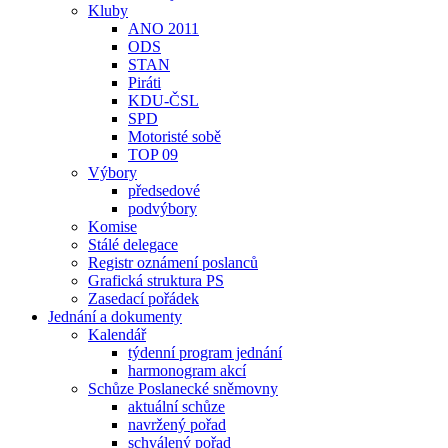
Kluby
ANO 2011
ODS
STAN
Piráti
KDU-ČSL
SPD
Motoristé sobě
TOP 09
Výbory
předsedové
podvýbory
Komise
Stálé delegace
Registr oznámení poslanců
Grafická struktura PS
Zasedací pořádek
Jednání a dokumenty
Kalendář
týdenní program jednání
harmonogram akcí
Schůze Poslanecké sněmovny
aktuální schůze
navržený pořad
schválený pořad