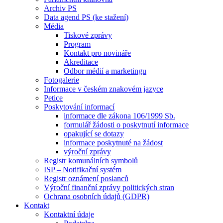
Archiv PS
Data agend PS (ke stažení)
Média
Tiskové zprávy
Program
Kontakt pro novináře
Akreditace
Odbor médií a marketingu
Fotogalerie
Informace v českém znakovém jazyce
Petice
Poskytování informací
informace dle zákona 106/1999 Sb.
formulář žádosti o poskytnutí informace
opakující se dotazy
informace poskytnuté na žádost
výroční zprávy
Registr komunálních symbolů
ISP – Notifikační systém
Registr oznámení poslanců
Výroční finanční zprávy politických stran
Ochrana osobních údajů (GDPR)
Kontakt
Kontaktní údaje