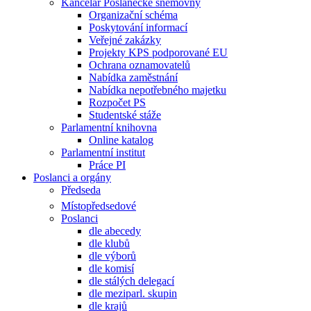
Kancelář Poslanecké sněmovny
Organizační schéma
Poskytování informací
Veřejné zakázky
Projekty KPS podporované EU
Ochrana oznamovatelů
Nabídka zaměstnání
Nabídka nepotřebného majetku
Rozpočet PS
Studentské stáže
Parlamentní knihovna
Online katalog
Parlamentní institut
Práce PI
Poslanci a orgány
Předseda
Místopředsedové
Poslanci
dle abecedy
dle klubů
dle výborů
dle komisí
dle stálých delegací
dle meziparl. skupin
dle krajů