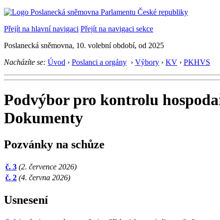
Přejít na hlavní navigaci
Přejít na navigaci sekce
Poslanecká sněmovna, 10. volební období, od 2025
Nacházíte se:
Úvod
›
Poslanci a orgány
›
Výbory
›
KV
›
PKHVS
Podvýbor pro kontrolu hospodař
Dokumenty
Pozvánky na schůze
č. 3
(2. července 2026)
č. 2
(4. června 2026)
Usnesení