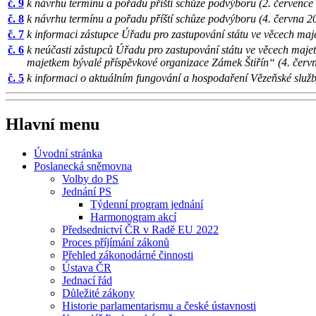
č. 9
k návrhu termínu a pořadu příští schůze podvýboru (2. července
č. 8
k návrhu termínu a pořadu příští schůze podvýboru (4. června 2
č. 7
k informaci zástupce Úřadu pro zastupování státu ve věcech maj
č. 6
k neúčasti zástupců Úřadu pro zastupování státu ve věcech maje
majetkem bývalé příspěvkové organizace Zámek Štiřín“ (4. červ
č. 5
k informaci o aktuálním fungování a hospodaření Vězeňské služb
Hlavní menu
Úvodní stránka
Poslanecká sněmovna
Volby do PS
Jednání PS
Týdenní program jednání
Harmonogram akcí
Předsednictví ČR v Radě EU 2022
Proces příjímání zákonů
Přehled zákonodárné činnosti
Ústava ČR
Jednací řád
Důležité zákony
Historie parlamentarismu a české ústavnosti