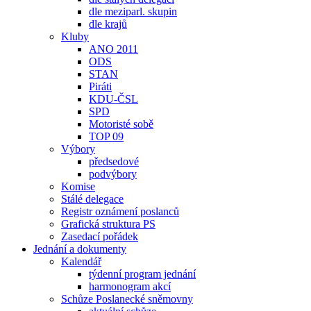
dle meziparl. skupin
dle krajů
Kluby
ANO 2011
ODS
STAN
Piráti
KDU-ČSL
SPD
Motoristé sobě
TOP 09
Výbory
předsedové
podvýbory
Komise
Stálé delegace
Registr oznámení poslanců
Grafická struktura PS
Zasedací pořádek
Jednání a dokumenty
Kalendář
týdenní program jednání
harmonogram akcí
Schůze Poslanecké sněmovny