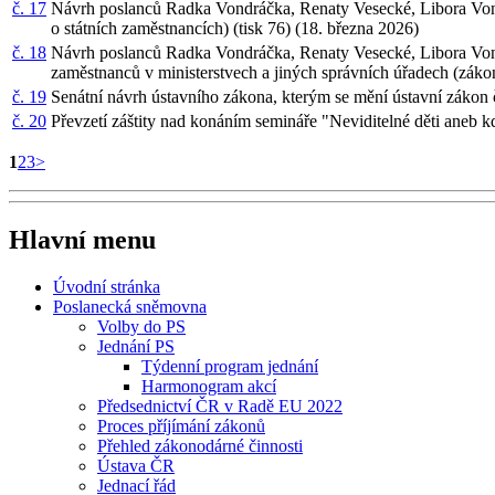
č. 17
Návrh poslanců Radka Vondráčka, Renaty Vesecké, Libora Vond
o státních zaměstnancích) (tisk 76) (18. března 2026)
č. 18
Návrh poslanců Radka Vondráčka, Renaty Vesecké, Libora Vondr
zaměstnanců v ministerstvech a jiných správních úřadech (zákon
č. 19
Senátní návrh ústavního zákona, kterým se mění ústavní zákon 
č. 20
Převzetí záštity nad konáním semináře "Neviditelné děti aneb k
1
2
3
>
Hlavní menu
Úvodní stránka
Poslanecká sněmovna
Volby do PS
Jednání PS
Týdenní program jednání
Harmonogram akcí
Předsednictví ČR v Radě EU 2022
Proces příjímání zákonů
Přehled zákonodárné činnosti
Ústava ČR
Jednací řád