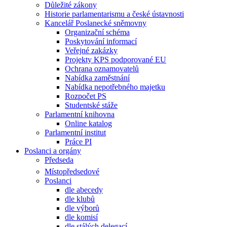
Důležité zákony
Historie parlamentarismu a české ústavnosti
Kancelář Poslanecké sněmovny
Organizační schéma
Poskytování informací
Veřejné zakázky
Projekty KPS podporované EU
Ochrana oznamovatelů
Nabídka zaměstnání
Nabídka nepotřebného majetku
Rozpočet PS
Studentské stáže
Parlamentní knihovna
Online katalog
Parlamentní institut
Práce PI
Poslanci a orgány
Předseda
Místopředsedové
Poslanci
dle abecedy
dle klubů
dle výborů
dle komisí
dle stálých delegací