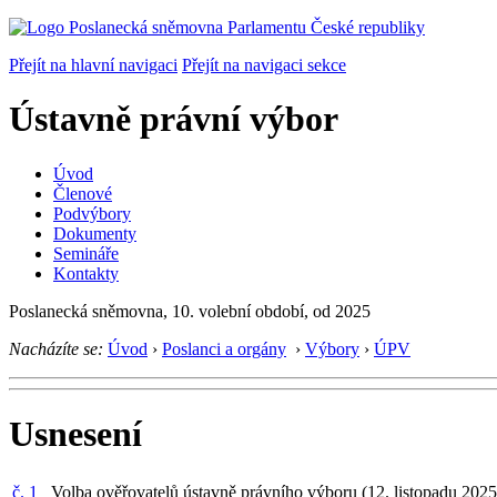
Přejít na hlavní navigaci
Přejít na navigaci sekce
Ústavně právní výbor
Úvod
Členové
Podvýbory
Dokumenty
Semináře
Kontakty
Poslanecká sněmovna, 10. volební období, od 2025
Nacházíte se:
Úvod
›
Poslanci a orgány
›
Výbory
›
ÚPV
Usnesení
č. 1
Volba ověřovatelů ústavně právního výboru (12. listopadu 202