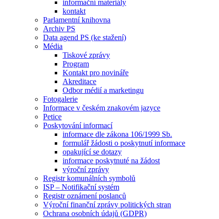
informační materiály
kontakt
Parlamentní knihovna
Archiv PS
Data agend PS (ke stažení)
Média
Tiskové zprávy
Program
Kontakt pro novináře
Akreditace
Odbor médií a marketingu
Fotogalerie
Informace v českém znakovém jazyce
Petice
Poskytování informací
informace dle zákona 106/1999 Sb.
formulář žádosti o poskytnutí informace
opakující se dotazy
informace poskytnuté na žádost
výroční zprávy
Registr komunálních symbolů
ISP – Notifikační systém
Registr oznámení poslanců
Výroční finanční zprávy politických stran
Ochrana osobních údajů (GDPR)