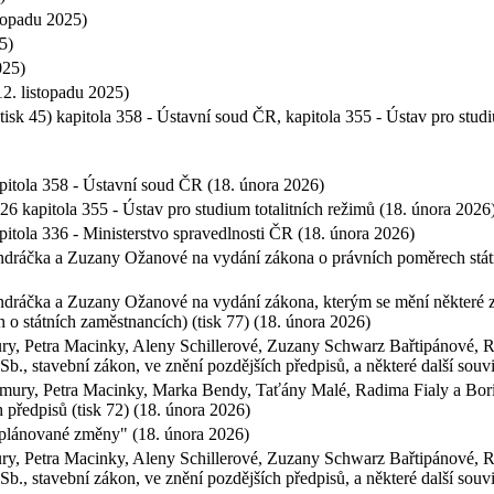
stopadu 2025)
25)
2025)
12. listopadu 2025)
sk 45) kapitola 358 - Ústavní soud ČR, kapitola 355 - Ústav pro studiu
apitola 358 - Ústavní soud ČR (18. února 2026)
26 kapitola 355 - Ústav pro studium totalitních režimů (18. února 2026
pitola 336 - Ministerstvo spravedlnosti ČR (18. února 2026)
ráčka a Zuzany Ožanové na vydání zákona o právních poměrech státní
áčka a Zuzany Ožanové na vydání zákona, kterým se mění některé zák
 o státních zaměstnancích) (tisk 77) (18. února 2026)
y, Petra Macinky, Aleny Schillerové, Zuzany Schwarz Bařtipánové, R
., stavební zákon, ve znění pozdějších předpisů, a některé další souvi
ury, Petra Macinky, Marka Bendy, Taťány Malé, Radima Fialy a Boris
 předpisů (tisk 72) (18. února 2026)
a plánované změny" (18. února 2026)
y, Petra Macinky, Aleny Schillerové, Zuzany Schwarz Bařtipánové, R
., stavební zákon, ve znění pozdějších předpisů, a některé další souvi