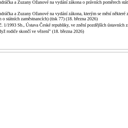
ráčka a Zuzany Ožanové na vydání zákona o právních poměrech státní
áčka a Zuzany Ožanové na vydání zákona, kterým se mění některé zák
 o státních zaměstnancích) (tisk 77) (18. března 2026)
č. 1/1993 Sb., Ústava České republiky, ve znění pozdějších ústavních z
dyž rodiče skončí ve vězení" (18. března 2026)