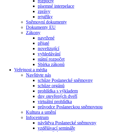
rozpočty
písemné interpelace
zprávy
rejstříky
Sněmovní dokumenty
Dokumenty EU
Zákony
navržené
přijaté
novelizující
vyhledávání
státní rozpočet
Sbírka zákonů
Veřejnost a média
Navštivte nás
schůze Poslanecké sněmovny
schůze orgánů
prohlídka s výkladem
dny otevřených dveří
virtuální prohlídka
průvodce Poslaneckou sněmovnou
Kultura a umění
Infocentrum
návštěva Poslanecké sněmovny
vzdělávací semináře