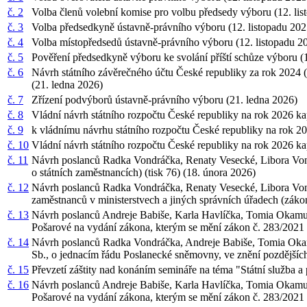
č. 2
Volba členů volební komise pro volbu předsedy výboru (12. li
č. 3
Volba předsedkyně ústavně-právního výboru (12. listopadu 20
č. 4
Volba místopředsedů ústavně-právního výboru (12. listopadu 
č. 5
Pověření předsedkyně výboru ke svolání příští schůze výboru (
č. 6
Návrh státního závěrečného účtu České republiky za rok 2024 (ti
(21. ledna 2026)
č. 7
Zřízení podvýborů ústavně-právního výboru (21. ledna 2026)
č. 8
Vládní návrh státního rozpočtu České republiky na rok 2026 k
č. 9
k vládnímu návrhu státního rozpočtu České republiky na rok 20
č. 10
Vládní návrh státního rozpočtu České republiky na rok 2026 ka
č. 11
Návrh poslanců Radka Vondráčka, Renaty Vesecké, Libora Vond
o státních zaměstnancích) (tisk 76) (18. února 2026)
č. 12
Návrh poslanců Radka Vondráčka, Renaty Vesecké, Libora Vondr
zaměstnanců v ministerstvech a jiných správních úřadech (zákon
č. 13
Návrh poslanců Andreje Babiše, Karla Havlíčka, Tomia Okamur
Pošarové na vydání zákona, kterým se mění zákon č. 283/2021 Sb
č. 14
Návrh poslanců Radka Vondráčka, Andreje Babiše, Tomia Okam
Sb., o jednacím řádu Poslanecké sněmovny, ve znění pozdějších
č. 15
Převzetí záštity nad konáním semináře na téma "Státní služba 
č. 16
Návrh poslanců Andreje Babiše, Karla Havlíčka, Tomia Okamur
Pošarové na vydání zákona, kterým se mění zákon č. 283/2021 Sb