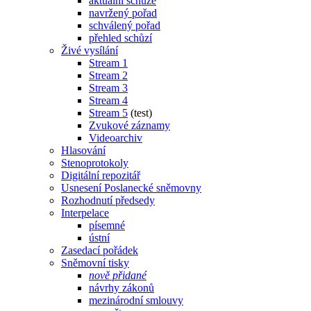
aktuální schůze
navržený pořad
schválený pořad
přehled schůzí
Živé vysílání
Stream 1
Stream 2
Stream 3
Stream 4
Stream 5
(test)
Zvukové záznamy
Videoarchiv
Hlasování
Stenoprotokoly
Digitální repozitář
Usnesení Poslanecké sněmovny
Rozhodnutí předsedy
Interpelace
písemné
ústní
Zasedací pořádek
Sněmovní tisky
nově přidané
návrhy zákonů
mezinárodní smlouvy