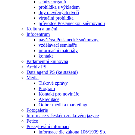
schůze orgánů
prohlídka s výkladem
dny otevřených dveří
virtuální prohlídka
průvodce Poslaneckou sněmovnou
Kultura a umění
Infocentrum
návštěva Poslanecké sněmovny
vzdělávací semináře
informační materiály
kontakt
Parlamentní knihovna
Archiv PS
Data agend PS (ke stažení)
Média
Tiskové zprávy
Program
Kontakt pro novináře
Akreditace
Odbor médií a marketingu
Fotogalerie
Informace v českém znakovém jazyce
Petice
Poskytování informací
informace dle zákona 106/1999 Sb.