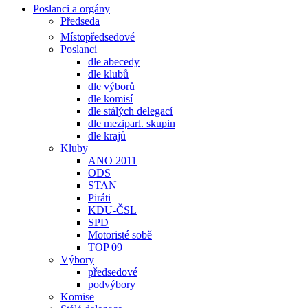
Poslanci a orgány
Předseda
Místopředsedové
Poslanci
dle abecedy
dle klubů
dle výborů
dle komisí
dle stálých delegací
dle meziparl. skupin
dle krajů
Kluby
ANO 2011
ODS
STAN
Piráti
KDU-ČSL
SPD
Motoristé sobě
TOP 09
Výbory
předsedové
podvýbory
Komise