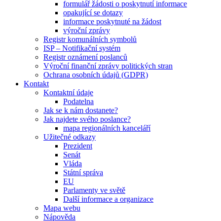
formulář žádosti o poskytnutí informace
opakující se dotazy
informace poskytnuté na žádost
výroční zprávy
Registr komunálních symbolů
ISP – Notifikační systém
Registr oznámení poslanců
Výroční finanční zprávy politických stran
Ochrana osobních údajů (GDPR)
Kontakt
Kontaktní údaje
Podatelna
Jak se k nám dostanete?
Jak najdete svého poslance?
mapa regionálních kanceláří
Užitečné odkazy
Prezident
Senát
Vláda
Státní správa
EU
Parlamenty ve světě
Další informace a organizace
Mapa webu
Nápověda