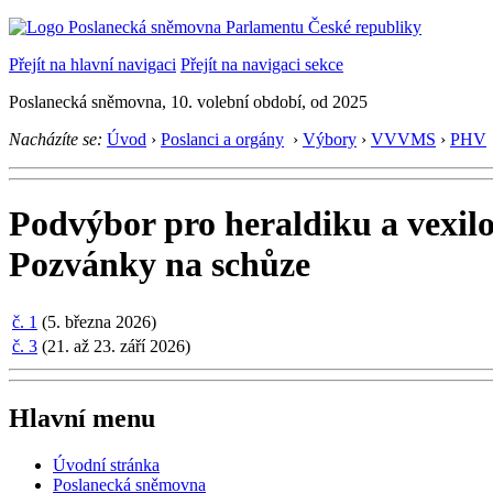
Přejít na hlavní navigaci
Přejít na navigaci sekce
Poslanecká sněmovna, 10. volební období, od 2025
Nacházíte se:
Úvod
›
Poslanci a orgány
›
Výbory
›
VVVMS
›
PHV
Podvýbor pro heraldiku a vexilo
Pozvánky na schůze
č. 1
(5. března 2026)
č. 3
(21. až 23. září 2026)
Hlavní menu
Úvodní stránka
Poslanecká sněmovna