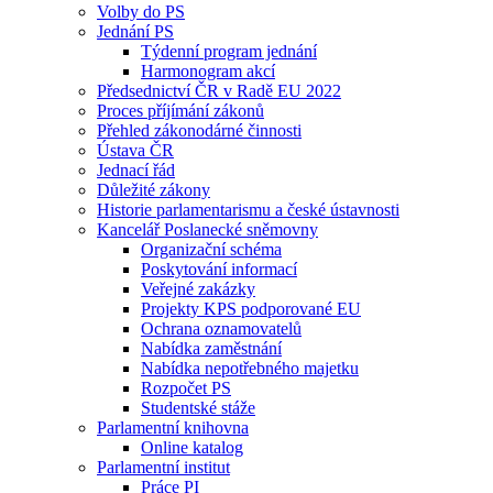
Volby do PS
Jednání PS
Týdenní program jednání
Harmonogram akcí
Předsednictví ČR v Radě EU 2022
Proces příjímání zákonů
Přehled zákonodárné činnosti
Ústava ČR
Jednací řád
Důležité zákony
Historie parlamentarismu a české ústavnosti
Kancelář Poslanecké sněmovny
Organizační schéma
Poskytování informací
Veřejné zakázky
Projekty KPS podporované EU
Ochrana oznamovatelů
Nabídka zaměstnání
Nabídka nepotřebného majetku
Rozpočet PS
Studentské stáže
Parlamentní knihovna
Online katalog
Parlamentní institut
Práce PI