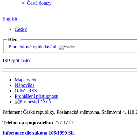
Časté dotazy
English
Česky
Hledat
Plnotextové vyhledávání
ISP
(
příhlásit
)
Mapa webu
Nápověda
Odběr RSS
Prohlášení přístupnosti
Parlament České republiky, Poslanecká sněmovna, Sněmovní 4, 118 2
Telefon na spojovatelku:
257 171 111
Informace dle zákona 106/1999 Sb.