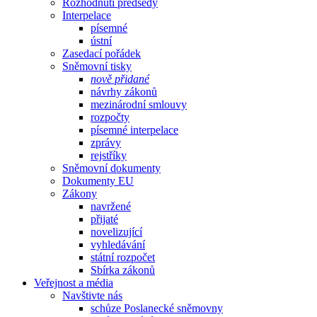
Rozhodnutí předsedy
Interpelace
písemné
ústní
Zasedací pořádek
Sněmovní tisky
nově přidané
návrhy zákonů
mezinárodní smlouvy
rozpočty
písemné interpelace
zprávy
rejstříky
Sněmovní dokumenty
Dokumenty EU
Zákony
navržené
přijaté
novelizující
vyhledávání
státní rozpočet
Sbírka zákonů
Veřejnost a média
Navštivte nás
schůze Poslanecké sněmovny