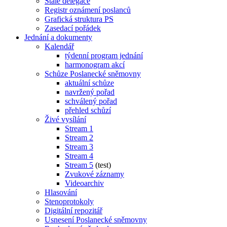
Stálé delegace
Registr oznámení poslanců
Grafická struktura PS
Zasedací pořádek
Jednání a dokumenty
Kalendář
týdenní program jednání
harmonogram akcí
Schůze Poslanecké sněmovny
aktuální schůze
navržený pořad
schválený pořad
přehled schůzí
Živé vysílání
Stream 1
Stream 2
Stream 3
Stream 4
Stream 5
(test)
Zvukové záznamy
Videoarchiv
Hlasování
Stenoprotokoly
Digitální repozitář
Usnesení Poslanecké sněmovny