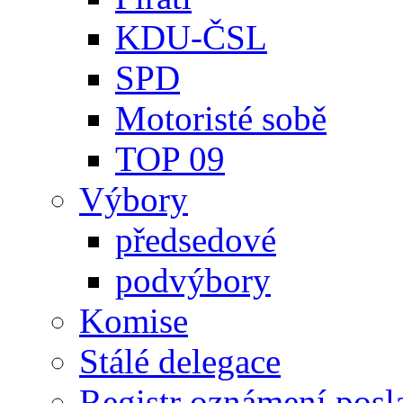
KDU-ČSL
SPD
Motoristé sobě
TOP 09
Výbory
předsedové
podvýbory
Komise
Stálé delegace
Registr oznámení posl