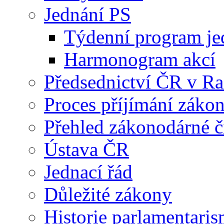
Jednání PS
Týdenní program je
Harmonogram akcí
Předsednictví ČR v R
Proces příjímání záko
Přehled zákonodárné č
Ústava ČR
Jednací řád
Důležité zákony
Historie parlamentaris