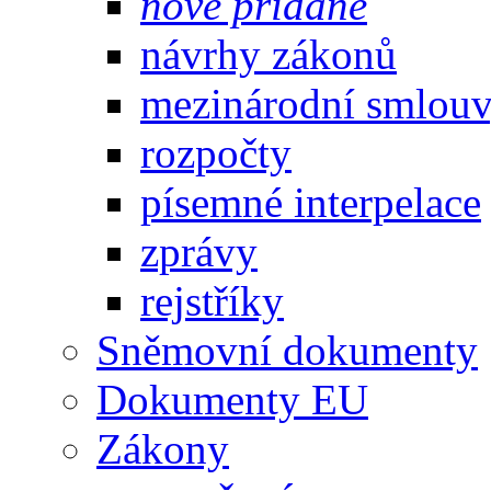
nově přidané
návrhy zákonů
mezinárodní smlou
rozpočty
písemné interpelace
zprávy
rejstříky
Sněmovní dokumenty
Dokumenty EU
Zákony