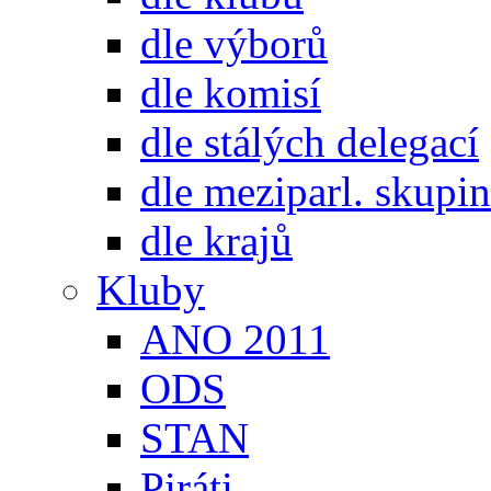
dle výborů
dle komisí
dle stálých delegací
dle meziparl. skupin
dle krajů
Kluby
ANO 2011
ODS
STAN
Piráti