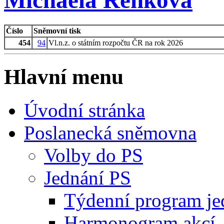
Michaela Řehková
Číslo
Sněmovní tisk
454
94
Vl.n.z. o státním rozpočtu ČR na rok 2026
Hlavní menu
Úvodní stránka
Poslanecká sněmovna
Volby do PS
Jednání PS
Týdenní program je
Harmonogram akcí