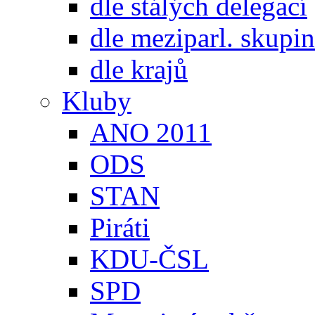
dle stálých delegací
dle meziparl. skupin
dle krajů
Kluby
ANO 2011
ODS
STAN
Piráti
KDU-ČSL
SPD