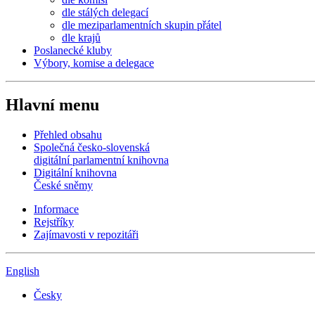
dle stálých delegací
dle meziparlamentních skupin přátel
dle krajů
Poslanecké kluby
Výbory, komise a delegace
Hlavní menu
Přehled obsahu
Společná česko-slovenská
digitální parlamentní knihovna
Digitální knihovna
České sněmy
Informace
Rejstříky
Zajímavosti v repozitáři
English
Česky