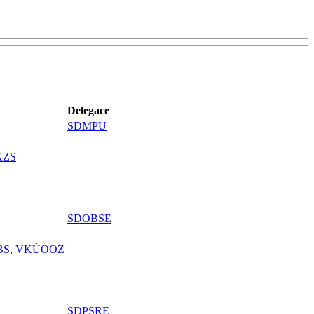
Delegace
SDMPU
KZS
SDOBSE
BS
,
VKÚOOZ
SDPSRE