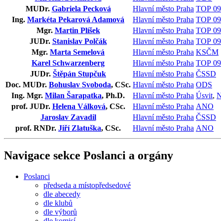
MUDr.
Gabriela Pecková
Hlavní město Praha
TOP 09 
Ing.
Markéta Pekarová Adamová
Hlavní město Praha
TOP 09 
Mgr.
Martin Plíšek
Hlavní město Praha
TOP 09 
JUDr.
Stanislav Polčák
Hlavní město Praha
TOP 09 
Mgr.
Marta Semelová
Hlavní město Praha
KSČM
Karel Schwarzenberg
Hlavní město Praha
TOP 09 
JUDr.
Štěpán Stupčuk
Hlavní město Praha
ČSSD
Doc. MUDr.
Bohuslav Svoboda
, CSc.
Hlavní město Praha
ODS
Ing. Mgr.
Milan Šarapatka
, Ph.D.
Hlavní město Praha
Úsvit
,
N
prof. JUDr.
Helena Válková
, CSc.
Hlavní město Praha
ANO
Jaroslav Zavadil
Hlavní město Praha
ČSSD
prof. RNDr.
Jiří Zlatuška
, CSc.
Hlavní město Praha
ANO
Navigace sekce
Poslanci a orgány
Poslanci
předseda a místopředsedové
dle abecedy
dle klubů
dle výborů
dle komisí