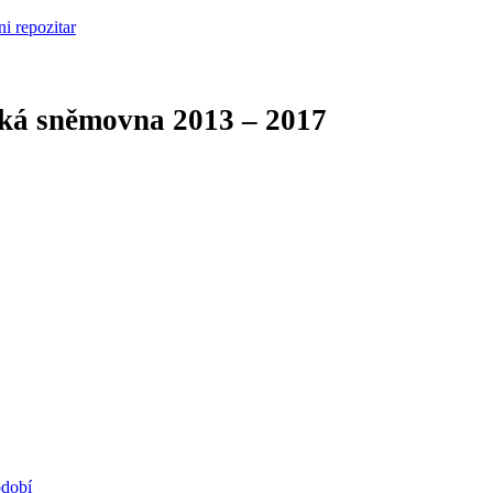
cká sněmovna
2013 – 2017
bdobí