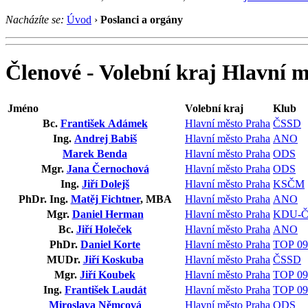
Nacházíte se:
Úvod
›
Poslanci a orgány
Členové - Volební kraj Hlavní 
Jméno
Volební kraj
Klub
Bc.
František Adámek
Hlavní město Praha
ČSSD
Ing.
Andrej Babiš
Hlavní město Praha
ANO
Marek Benda
Hlavní město Praha
ODS
Mgr.
Jana Černochová
Hlavní město Praha
ODS
Ing.
Jiří Dolejš
Hlavní město Praha
KSČM
PhDr. Ing.
Matěj Fichtner
, MBA
Hlavní město Praha
ANO
Mgr.
Daniel Herman
Hlavní město Praha
KDU-Č
Bc.
Jiří Holeček
Hlavní město Praha
ANO
PhDr.
Daniel Korte
Hlavní město Praha
TOP 09 
MUDr.
Jiří Koskuba
Hlavní město Praha
ČSSD
Mgr.
Jiří Koubek
Hlavní město Praha
TOP 09 
Ing.
František Laudát
Hlavní město Praha
TOP 09 
Miroslava Němcová
Hlavní město Praha
ODS