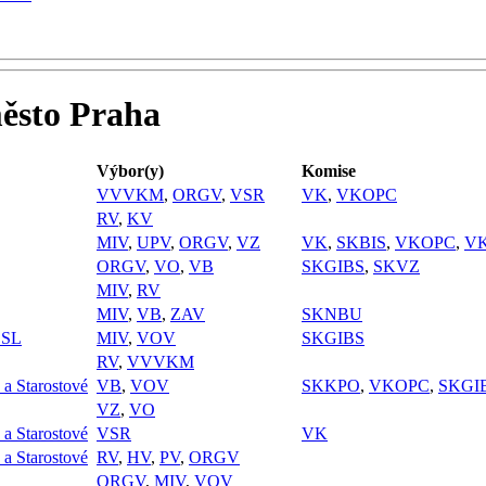
město Praha
Výbor(y)
Komise
VVVKM
,
ORGV
,
VSR
VK
,
VKOPC
RV
,
KV
MIV
,
UPV
,
ORGV
,
VZ
VK
,
SKBIS
,
VKOPC
,
V
ORGV
,
VO
,
VB
SKGIBS
,
SKVZ
MIV
,
RV
MIV
,
VB
,
ZAV
SKNBU
SL
MIV
,
VOV
SKGIBS
RV
,
VVVKM
a Starostové
VB
,
VOV
SKKPO
,
VKOPC
,
SKGI
VZ
,
VO
a Starostové
VSR
VK
a Starostové
RV
,
HV
,
PV
,
ORGV
ORGV
,
MIV
,
VOV