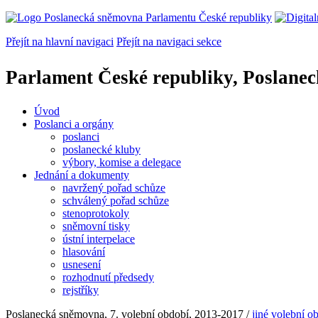
Přejít na hlavní navigaci
Přejít na navigaci sekce
Parlament České republiky, Poslane
Úvod
Poslanci a orgány
poslanci
poslanecké kluby
výbory, komise a delegace
Jednání a dokumenty
navržený pořad schůze
schválený pořad schůze
stenoprotokoly
sněmovní tisky
ústní interpelace
hlasování
usnesení
rozhodnutí předsedy
rejstříky
Poslanecká sněmovna, 7. volební období, 2013-2017 /
jiné volební o