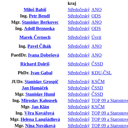
kraj
Miloš Babiš
Středočeský
ANO
Ing.
Petr Bendl
Středočeský
ODS
Mgr.
Stanislav Berkovec
Středočeský
ANO
Ing.
Adolf Beznoska
Středočeský
ODS
Marek Černoch
Středočeský
Úsvit
Ing.
Pavel Čihák
Středočeský
ANO
PaedDr.
Ivana Dobešová
Středočeský
ANO
Richard Dolejš
Středočeský
ČSSD
PhDr.
Ivan Gabal
Středočeský
KDU-ČSL
JUDr.
Stanislav Grospič
Středočeský
KSČM
Jan Hamáček
Středočeský
ČSSD
Mgr.
Stanislav Huml
Středočeský
ČSSD
Ing.
Miroslav Kalousek
Středočeský
TOP 09 a Starostov
Mgr.
Jan Klán
Středočeský
KSČM
Ing.
Věra Kovářová
Středočeský
TOP 09 a Starostov
Mgr.
Helena Langšádlová
Středočeský
TOP 09 a Starostov
Mgr.
Nina Nováková
Středočeský
TOP 09 a Starostov