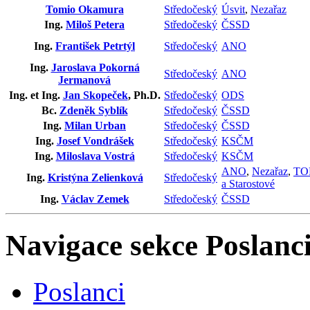
Tomio Okamura
Středočeský
Úsvit
,
Nezařaz
Ing.
Miloš Petera
Středočeský
ČSSD
Ing.
František Petrtýl
Středočeský
ANO
Ing.
Jaroslava Pokorná
Středočeský
ANO
Jermanová
Ing. et Ing.
Jan Skopeček
, Ph.D.
Středočeský
ODS
Bc.
Zdeněk Syblík
Středočeský
ČSSD
Ing.
Milan Urban
Středočeský
ČSSD
Ing.
Josef Vondrášek
Středočeský
KSČM
Ing.
Miloslava Vostrá
Středočeský
KSČM
ANO
,
Nezařaz
,
TO
Ing.
Kristýna Zelienková
Středočeský
a Starostové
Ing.
Václav Zemek
Středočeský
ČSSD
Navigace sekce
Poslanci
Poslanci