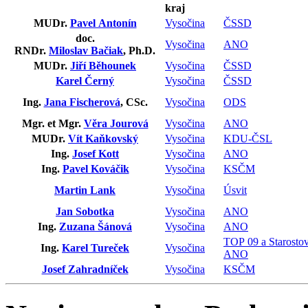
kraj
MUDr.
Pavel Antonín
Vysočina
ČSSD
doc.
Vysočina
ANO
RNDr.
Miloslav Bačiak
, Ph.D.
MUDr.
Jiří Běhounek
Vysočina
ČSSD
Karel Černý
Vysočina
ČSSD
Ing.
Jana Fischerová
, CSc.
Vysočina
ODS
Mgr. et Mgr.
Věra Jourová
Vysočina
ANO
MUDr.
Vít Kaňkovský
Vysočina
KDU-ČSL
Ing.
Josef Kott
Vysočina
ANO
Ing.
Pavel Kováčik
Vysočina
KSČM
Martin Lank
Vysočina
Úsvit
Jan Sobotka
Vysočina
ANO
Ing.
Zuzana Šánová
Vysočina
ANO
TOP 09 a Starosto
Ing.
Karel Tureček
Vysočina
ANO
Josef Zahradníček
Vysočina
KSČM