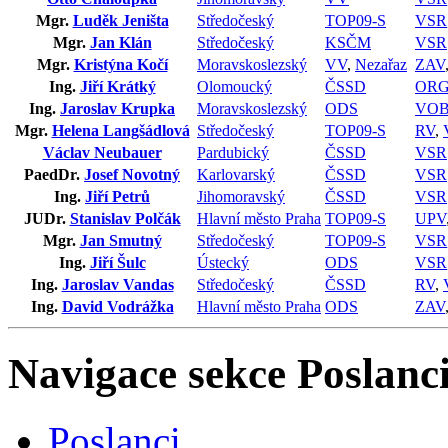
Mgr.
Luděk Jeništa
Středočeský
TOP09-S
VSR
Mgr.
Jan Klán
Středočeský
KSČM
VSR
Mgr.
Kristýna Kočí
Moravskoslezský
VV
,
Nezařaz
ZAV
Ing.
Jiří Krátký
Olomoucký
ČSSD
OR
Ing.
Jaroslav Krupka
Moravskoslezský
ODS
VO
Mgr.
Helena Langšádlová
Středočeský
TOP09-S
RV
,
Václav Neubauer
Pardubický
ČSSD
VSR
PaedDr.
Josef Novotný
Karlovarský
ČSSD
VSR
Ing.
Jiří Petrů
Jihomoravský
ČSSD
VSR
JUDr.
Stanislav Polčák
Hlavní město Praha
TOP09-S
UPV
Mgr.
Jan Smutný
Středočeský
TOP09-S
VSR
Ing.
Jiří Šulc
Ústecký
ODS
VSR
Ing.
Jaroslav Vandas
Středočeský
ČSSD
RV
,
Ing.
David Vodrážka
Hlavní město Praha
ODS
ZAV
Navigace sekce
Poslanci
Poslanci