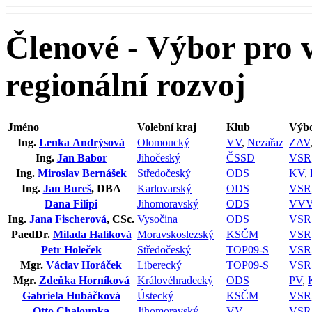
Členové - Výbor pro 
regionální rozvoj
Jméno
Volební kraj
Klub
Výbo
Ing.
Lenka Andrýsová
Olomoucký
VV
,
Nezařaz
ZAV
Ing.
Jan Babor
Jihočeský
ČSSD
VSR
Ing.
Miroslav Bernášek
Středočeský
ODS
KV
,
Ing.
Jan Bureš
, DBA
Karlovarský
ODS
VSR
Dana Filipi
Jihomoravský
ODS
VV
Ing.
Jana Fischerová
, CSc.
Vysočina
ODS
VSR
PaedDr.
Milada Halíková
Moravskoslezský
KSČM
VSR
Petr Holeček
Středočeský
TOP09-S
VSR
Mgr.
Václav Horáček
Liberecký
TOP09-S
VSR
Mgr.
Zdeňka Horníková
Královéhradecký
ODS
PV
,
Gabriela Hubáčková
Ústecký
KSČM
VSR
Otto Chaloupka
Jihomoravský
VV
VSR