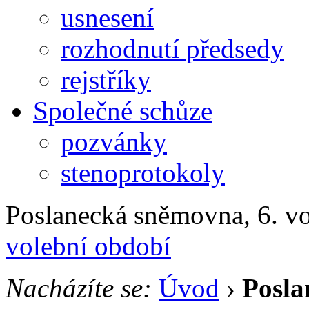
usnesení
rozhodnutí předsedy
rejstříky
Společné schůze
pozvánky
stenoprotokoly
Poslanecká sněmovna, 6. v
volební období
Nacházíte se:
Úvod
›
Posla