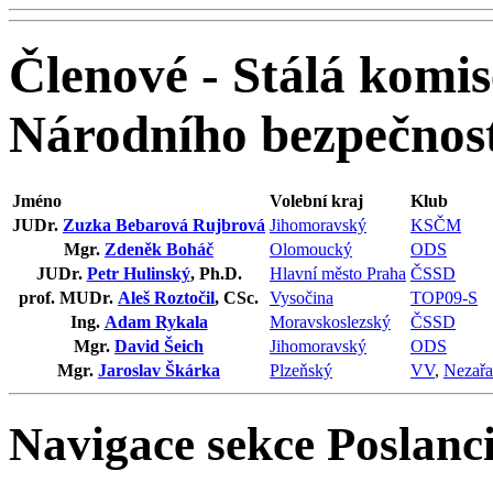
Členové - Stálá komis
Národního bezpečnos
Jméno
Volební kraj
Klub
JUDr.
Zuzka Bebarová Rujbrová
Jihomoravský
KSČM
Mgr.
Zdeněk Boháč
Olomoucký
ODS
JUDr.
Petr Hulinský
, Ph.D.
Hlavní město Praha
ČSSD
prof. MUDr.
Aleš Roztočil
, CSc.
Vysočina
TOP09-S
Ing.
Adam Rykala
Moravskoslezský
ČSSD
Mgr.
David Šeich
Jihomoravský
ODS
Mgr.
Jaroslav Škárka
Plzeňský
VV
,
Nezařa
Navigace sekce
Poslanci