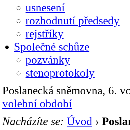
usnesení
rozhodnutí předsedy
rejstříky
Společné schůze
pozvánky
stenoprotokoly
Poslanecká sněmovna, 6. v
volební období
Nacházíte se:
Úvod
›
Posla