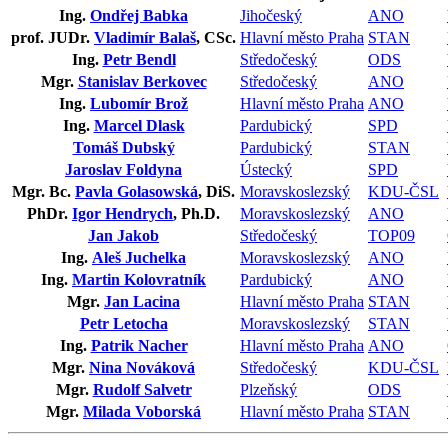
Ing.
Ondřej Babka
Jihočeský
ANO
prof. JUDr.
Vladimír Balaš
, CSc.
Hlavní město Praha
STAN
Ing.
Petr Bendl
Středočeský
ODS
Mgr.
Stanislav Berkovec
Středočeský
ANO
Ing.
Lubomír Brož
Hlavní město Praha
ANO
Ing.
Marcel Dlask
Pardubický
SPD
Tomáš Dubský
Pardubický
STAN
Jaroslav Foldyna
Ústecký
SPD
Mgr. Bc.
Pavla Golasowská
, DiS.
Moravskoslezský
KDU-ČSL
PhDr.
Igor Hendrych
, Ph.D.
Moravskoslezský
ANO
Jan Jakob
Středočeský
TOP09
Ing.
Aleš Juchelka
Moravskoslezský
ANO
Ing.
Martin Kolovratník
Pardubický
ANO
Mgr.
Jan Lacina
Hlavní město Praha
STAN
Petr Letocha
Moravskoslezský
STAN
Ing.
Patrik Nacher
Hlavní město Praha
ANO
Mgr.
Nina Nováková
Středočeský
KDU-ČSL
Mgr.
Rudolf Salvetr
Plzeňský
ODS
Mgr.
Milada Voborská
Hlavní město Praha
STAN