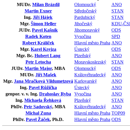
MUDr.
Milan Brázdil
Olomoucký
ANO
Martin Exner
Středočeský
STAN
Ing.
Jiří Hájek
Pardubický
STAN
Mgr.
Šimon Heller
Jihočeský
KDU-ČS
JUDr.
Pavel Kašník
Jihomoravský
ODS
Radek Koten
Vysočina
SPD
Robert Králíček
Hlavní město Praha
ANO
Mgr.
Karel Krejza
Ústecký
ODS
Mgr. Bc.
Hubert Lang
Plzeňský
ANO
Petr Letocha
Moravskoslezský
STAN
JUDr.
Martin Major
, MBA
Olomoucký
ODS
MUDr.
Jiří Mašek
Královéhradecký
ANO
Mgr.
Jana Mračková Vildumetzová
Karlovarský
ANO
Ing.
Pavel Růžička
Ústecký
ANO
genpor. v. v. Ing.
Drahoslav Ryba
Vysočina
ANO
Ing.
Michaela Řehková
Plzeňský
STAN
PhDr.
Petr Sadovský
, MBA
Královéhradecký
ANO
Michal Zuna
Hlavní město Praha
TOP09
PhDr.
Pavel Žáček
, Ph.D.
Hlavní město Praha
ODS