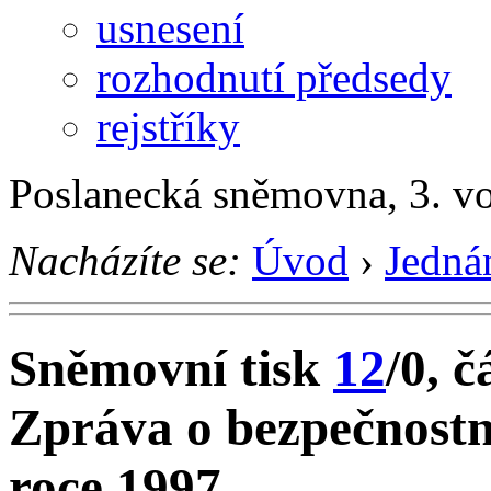
usnesení
rozhodnutí předsedy
rejstříky
Poslanecká sněmovna, 3. v
Nacházíte se:
Úvod
›
Jedná
Sněmovní tisk
12
/0, č
Zpráva o bezpečnostn
roce 1997