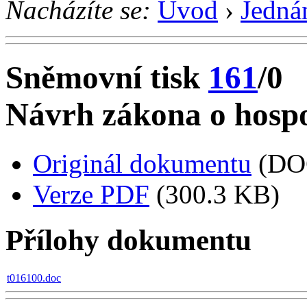
Nacházíte se:
Úvod
›
Jedná
Sněmovní tisk
161
/0
Návrh zákona o hospo
Originál dokumentu
(DO
Verze PDF
(300.3 KB)
Přílohy dokumentu
t016100.doc