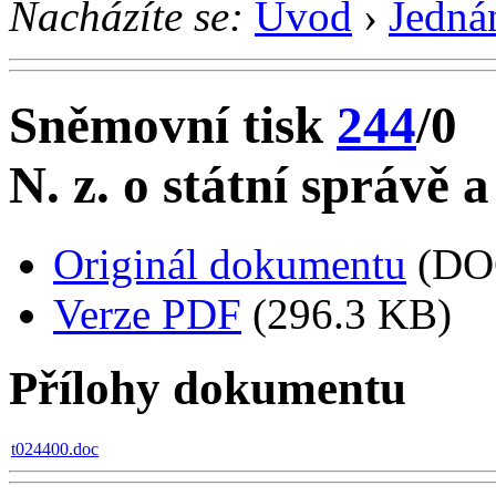
Nacházíte se:
Úvod
›
Jedná
Sněmovní tisk
244
/0
N. z. o státní správě 
Originál dokumentu
(DO
Verze PDF
(296.3 KB)
Přílohy dokumentu
t024400.doc