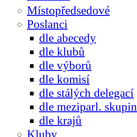
Místopředsedové
Poslanci
dle abecedy
dle klubů
dle výborů
dle komisí
dle stálých delegací
dle meziparl. skupin
dle krajů
Kluby