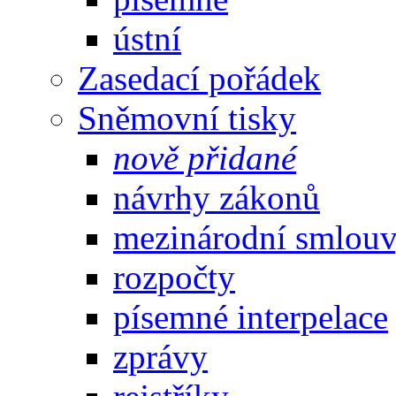
ústní
Zasedací pořádek
Sněmovní tisky
nově přidané
návrhy zákonů
mezinárodní smlou
rozpočty
písemné interpelace
zprávy