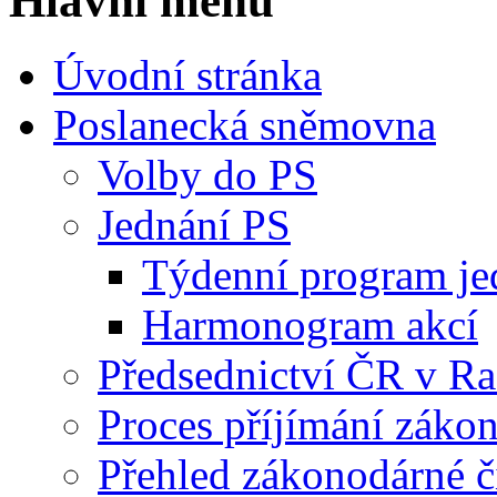
Hlavní menu
Úvodní stránka
Poslanecká sněmovna
Volby do PS
Jednání PS
Týdenní program je
Harmonogram akcí
Předsednictví ČR v R
Proces příjímání záko
Přehled zákonodárné č