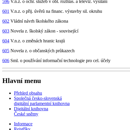
596
V.n.z. o ochr. služeb v obl. rozhlas. a televiz. vysílání
601
V.n.z. o přij. úvěrů na financ. výstavby sil. okruhu
602
Vládní návrh školského zákona
603
Novela z. školský zákon - související
604
V.n.z. o změnách hranic krajů
605
Novela z. o občanských průkazech
606
Sml. o používání informační technologie pro cel. účely
Hlavní menu
Přehled obsahu
Společná česko-slovenská
digitální parlamentní knihovna
Digitální knihovna
České sněmy
Informace
Rejstříky