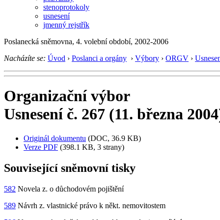
stenoprotokoly
usnesení
jmenný rejstřík
Poslanecká sněmovna, 4. volební období, 2002-2006
Nacházíte se:
Úvod
›
Poslanci a orgány
›
Výbory
›
ORGV
›
Usnesen
Organizační výbor
Usnesení č. 267 (11. března 2004
Originál dokumentu
(DOC, 36.9 KB)
Verze PDF
(398.1 KB, 3 strany)
Související sněmovní tisky
582
Novela z. o důchodovém pojištění
589
Návrh z. vlastnické právo k někt. nemovitostem