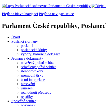
Přejít na hlavní navigaci
Přejít na navigaci sekce
Parlament České republiky, Poslane
Úvod
Poslanci a orgány
poslanci
poslanecké kluby
výbory, komise a delegace
Jednání a dokumenty
navržený pořad schůze
schválený pořad schůze
stenoprotokoly
sněmovní tisky
ústní interpelace
hlasování
usnesení
rozhodnutí předsedy
rejstříky
Společné schůze
pozvánky