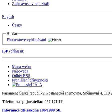
Zajímavosti v repozitáři
English
Česky
Hledat
Plnotextové vyhledávání
ISP
(
příhlásit
)
Mapa webu
Nápověda
Odběr RSS
Prohlášení přístupnosti
Parlament České republiky, Poslanecká sněmovna, Sněmovní 4, 118 2
Telefon na spojovatelku:
257 171 111
Informace dle zákona 106/1999 Sb.