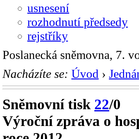
usnesení
rozhodnutí předsedy
rejstříky
Poslanecká sněmovna, 7. v
Nacházíte se:
Úvod
›
Jedná
Sněmovní tisk
22
/0
Výroční zpráva o hosp
roce 2012