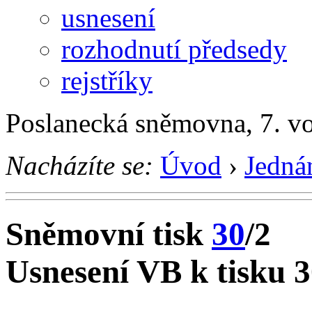
usnesení
rozhodnutí předsedy
rejstříky
Poslanecká sněmovna, 7. v
Nacházíte se:
Úvod
›
Jedná
Sněmovní tisk
30
/2
Usnesení VB k tisku 3