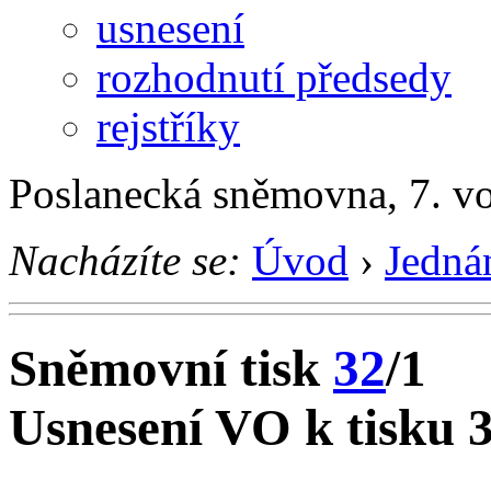
usnesení
rozhodnutí předsedy
rejstříky
Poslanecká sněmovna, 7. v
Nacházíte se:
Úvod
›
Jedná
Sněmovní tisk
32
/1
Usnesení VO k tisku 