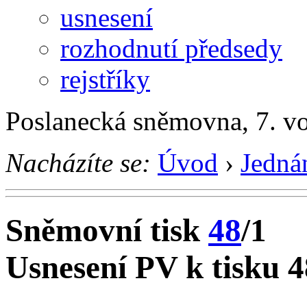
usnesení
rozhodnutí předsedy
rejstříky
Poslanecká sněmovna, 7. v
Nacházíte se:
Úvod
›
Jedná
Sněmovní tisk
48
/1
Usnesení PV k tisku 4