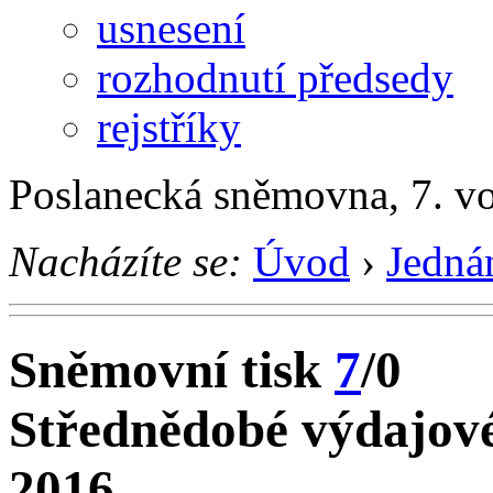
usnesení
rozhodnutí předsedy
rejstříky
Poslanecká sněmovna, 7. v
Nacházíte se:
Úvod
›
Jedná
Sněmovní tisk
7
/0
Střednědobé výdajové
2016