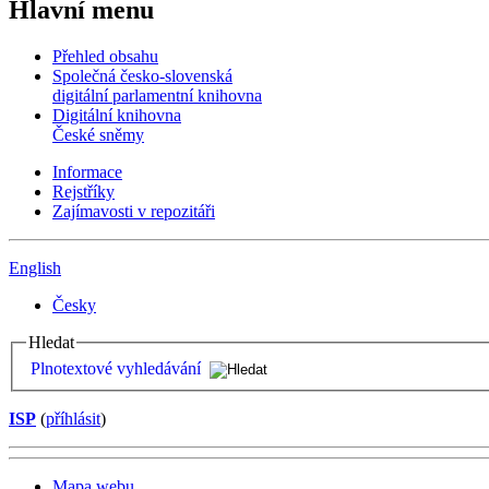
Hlavní menu
Přehled obsahu
Společná česko-slovenská
digitální parlamentní knihovna
Digitální knihovna
České sněmy
Informace
Rejstříky
Zajímavosti v repozitáři
English
Česky
Hledat
Plnotextové vyhledávání
ISP
(
příhlásit
)
Mapa webu