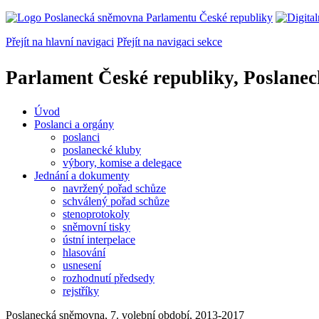
Přejít na hlavní navigaci
Přejít na navigaci sekce
Parlament České republiky, Poslane
Úvod
Poslanci a orgány
poslanci
poslanecké kluby
výbory, komise a delegace
Jednání a dokumenty
navržený pořad schůze
schválený pořad schůze
stenoprotokoly
sněmovní tisky
ústní interpelace
hlasování
usnesení
rozhodnutí předsedy
rejstříky
Poslanecká sněmovna, 7. volební období, 2013-2017