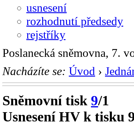
usnesení
rozhodnutí předsedy
rejstříky
Poslanecká sněmovna, 7. v
Nacházíte se:
Úvod
›
Jedná
Sněmovní tisk
9
/1
Usnesení HV k tisku 9