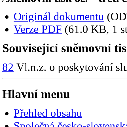
Originál dokumentu
(OD
Verze PDF
(61.0 KB, 1 s
Související sněmovní ti
82
Vl.n.z. o poskytování sl
Hlavní menu
Přehled obsahu
Společná česko-slovensk