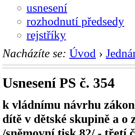
usnesení
rozhodnutí předsedy
rejstříky
Nacházíte se:
Úvod
›
Jedná
Usnesení PS č. 354
k vládnímu návrhu zákona
dítě v dětské skupině a o
/sněmovní tisk 82/ - třetí 