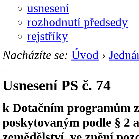
usnesení
rozhodnutí předsedy
rejstříky
Nacházíte se:
Úvod
›
Jedná
Usnesení PS č. 74
k Dotačním programům ze
poskytovaným podle § 2 a 
zemědělství, ve znění poz