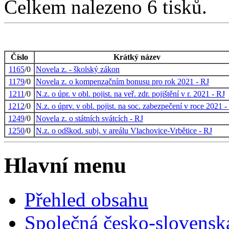
Celkem nalezeno 6 tisků.
Číslo
Krátký název
1165
/0
Novela z. - školský zákon
1179
/0
Novela z. o kompenzačním bonusu pro rok 2021 - RJ
1211
/0
N.z. o úpr. v obl. pojist. na veř. zdr. pojištění v r. 2021 - RJ
1212
/0
N.z. o úprv. v obl. pojist. na soc. zabezpečení v roce 2021 -
1249
/0
Novela z. o státních svátcích - RJ
1250
/0
N.z. o odškod. subj. v areálu Vlachovice-Vrbětice - RJ
Hlavní menu
Přehled obsahu
Společná česko-slovensk