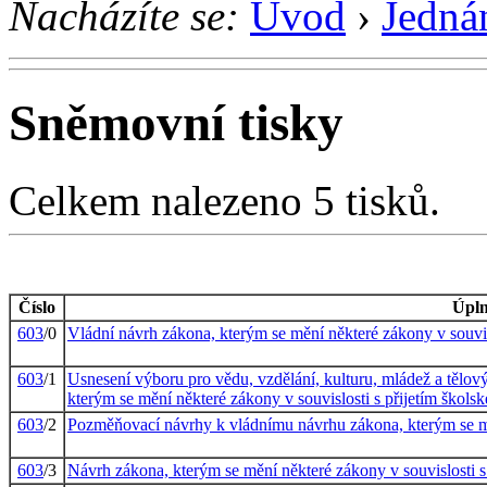
Nacházíte se:
Úvod
›
Jedná
Sněmovní tisky
Celkem nalezeno 5 tisků.
Číslo
Úpln
603
/0
Vládní návrh zákona, kterým se mění některé zákony v souvis
603
/1
Usnesení výboru pro vědu, vzdělání, kulturu, mládež a tělo
kterým se mění některé zákony v souvislosti s přijetím škols
603
/2
Pozměňovací návrhy k vládnímu návrhu zákona, kterým se měn
603
/3
Návrh zákona, kterým se mění některé zákony v souvislosti 